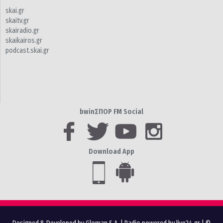
skai.gr
skaitv.gr
skairadio.gr
skaikairos.gr
podcast.skai.gr
bwinΣΠΟΡ FM Social
Download App