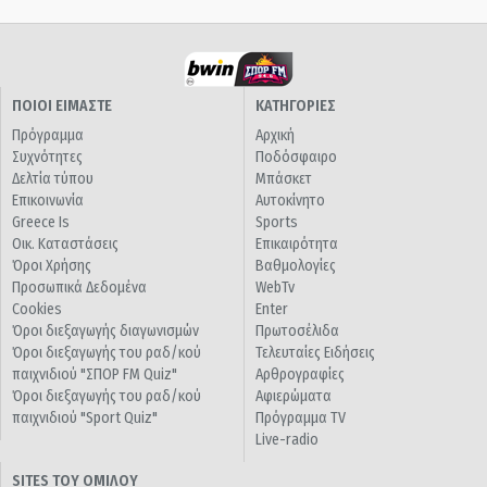
ΠΟΙΟΙ ΕΙΜΑΣΤΕ
ΚΑΤΗΓΟΡΙΕΣ
Πρόγραμμα
Αρχική
Συχνότητες
Ποδόσφαιρο
Δελτία τύπου
Μπάσκετ
Επικοινωνία
Αυτοκίνητο
Greece Is
Sports
Οικ. Καταστάσεις
Επικαιρότητα
Όροι Χρήσης
Βαθμολογίες
Προσωπικά Δεδομένα
WebTv
Cookies
Enter
Όροι διεξαγωγής διαγωνισμών
Πρωτοσέλιδα
Όροι διεξαγωγής του ραδ/κού
Τελευταίες Ειδήσεις
παιχνιδιού "ΣΠΟΡ FM Quiz"
Αρθρογραφίες
Όροι διεξαγωγής του ραδ/κού
Αφιερώματα
παιχνιδιού "Sport Quiz"
Πρόγραμμα TV
Live-radio
SITES ΤΟΥ ΟΜΙΛΟΥ