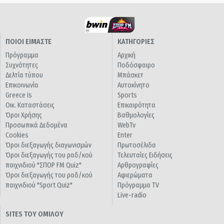
ΠΟΙΟΙ ΕΙΜΑΣΤΕ
ΚΑΤΗΓΟΡΙΕΣ
Πρόγραμμα
Αρχική
Συχνότητες
Ποδόσφαιρο
Δελτία τύπου
Μπάσκετ
Επικοινωνία
Αυτοκίνητο
Greece Is
Sports
Οικ. Καταστάσεις
Επικαιρότητα
Όροι Χρήσης
Βαθμολογίες
Προσωπικά Δεδομένα
WebTv
Cookies
Enter
Όροι διεξαγωγής διαγωνισμών
Πρωτοσέλιδα
Όροι διεξαγωγής του ραδ/κού
Τελευταίες Ειδήσεις
παιχνιδιού "ΣΠΟΡ FM Quiz"
Αρθρογραφίες
Όροι διεξαγωγής του ραδ/κού
Αφιερώματα
παιχνιδιού "Sport Quiz"
Πρόγραμμα TV
Live-radio
SITES ΤΟΥ ΟΜΙΛΟΥ