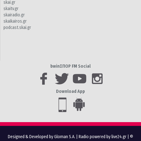
skai.gr
skaitv.gr
skairadio.gr
skaikairos.gr
podcast.skai.gr
bwinΣΠΟΡ FM Social
Download App
Designed & Developed by Gloman S.A.
|
Radio powered by live24.gr
| ©