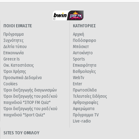
ΠΟΙΟΙ ΕΙΜΑΣΤΕ
ΚΑΤΗΓΟΡΙΕΣ
Πρόγραμμα
Αρχική
Συχνότητες
Ποδόσφαιρο
Δελτία τύπου
Μπάσκετ
Επικοινωνία
Αυτοκίνητο
Greece Is
Sports
Οικ. Καταστάσεις
Επικαιρότητα
Όροι Χρήσης
Βαθμολογίες
Προσωπικά Δεδομένα
WebTv
Cookies
Enter
Όροι διεξαγωγής διαγωνισμών
Πρωτοσέλιδα
Όροι διεξαγωγής του ραδ/κού
Τελευταίες Ειδήσεις
παιχνιδιού "ΣΠΟΡ FM Quiz"
Αρθρογραφίες
Όροι διεξαγωγής του ραδ/κού
Αφιερώματα
παιχνιδιού "Sport Quiz"
Πρόγραμμα TV
Live-radio
SITES ΤΟΥ ΟΜΙΛΟΥ