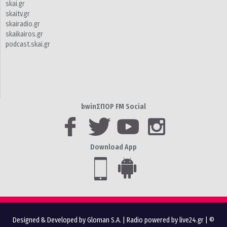
skai.gr
skaitv.gr
skairadio.gr
skaikairos.gr
podcast.skai.gr
bwinΣΠΟΡ FM Social
Download App
Designed & Developed by Gloman S.A.
|
Radio powered by live24.gr
| ©