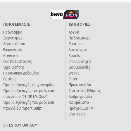
ΠΟΙΟΙ ΕΙΜΑΣΤΕ
ΚΑΤΗΓΟΡΙΕΣ
Πρόγραμμα
Αρχική
Συχνότητες
Ποδόσφαιρο
Δελτία τύπου
Μπάσκετ
Επικοινωνία
Αυτοκίνητο
Greece Is
Sports
Οικ. Καταστάσεις
Επικαιρότητα
Όροι Χρήσης
Βαθμολογίες
Προσωπικά Δεδομένα
WebTv
Cookies
Enter
Όροι διεξαγωγής διαγωνισμών
Πρωτοσέλιδα
Όροι διεξαγωγής του ραδ/κού
Τελευταίες Ειδήσεις
παιχνιδιού "ΣΠΟΡ FM Quiz"
Αρθρογραφίες
Όροι διεξαγωγής του ραδ/κού
Αφιερώματα
παιχνιδιού "Sport Quiz"
Πρόγραμμα TV
Live-radio
SITES ΤΟΥ ΟΜΙΛΟΥ