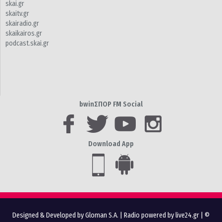
skai.gr
skaitv.gr
skairadio.gr
skaikairos.gr
podcast.skai.gr
bwinΣΠΟΡ FM Social
Download App
Designed & Developed by Gloman S.A.
|
Radio powered by live24.gr
| ©