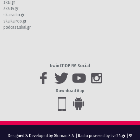
skai.gr
skaitv.gr
skairadio.gr
skaikairos.gr
podcast.skai.gr
bwinΣΠΟΡ FM Social
Download App
Designed & Developed by Gloman S.A.
|
Radio powered by live24.gr
| ©