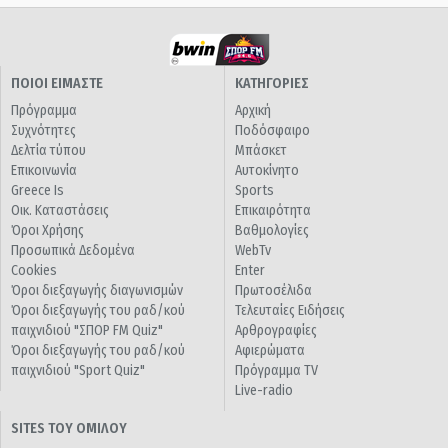
ΠΟΙΟΙ ΕΙΜΑΣΤΕ
ΚΑΤΗΓΟΡΙΕΣ
Πρόγραμμα
Αρχική
Συχνότητες
Ποδόσφαιρο
Δελτία τύπου
Μπάσκετ
Επικοινωνία
Αυτοκίνητο
Greece Is
Sports
Οικ. Καταστάσεις
Επικαιρότητα
Όροι Χρήσης
Βαθμολογίες
Προσωπικά Δεδομένα
WebTv
Cookies
Enter
Όροι διεξαγωγής διαγωνισμών
Πρωτοσέλιδα
Όροι διεξαγωγής του ραδ/κού
Τελευταίες Ειδήσεις
παιχνιδιού "ΣΠΟΡ FM Quiz"
Αρθρογραφίες
Όροι διεξαγωγής του ραδ/κού
Αφιερώματα
παιχνιδιού "Sport Quiz"
Πρόγραμμα TV
Live-radio
SITES ΤΟΥ ΟΜΙΛΟΥ