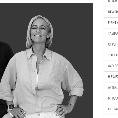
ΜΠΑΜ 
NEWS
FIGHT
ΤΑ ΔΙΑ
ΟΙ ΡΕ
THE E
ΔΥΟ Λ
Η ΕΦΕ
AFTER
ΜΠΑΛΑ
ΟΙ… Μ