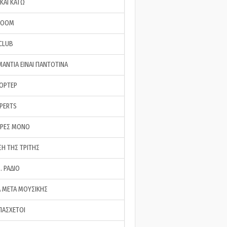
ΚΑΙ ΚΑΤΩ
ROOM
 CLUB
ΜΑΝΤΙΑ ΕΙΝΑΙ ΠΑΝΤΟΤΙΝΑ
ΠΟΡΤΕΡ
XPERTS
ΕΡΕΣ ΜΟΝΟ
ΣΗ ΤΗΣ ΤΡΙΤΗΣ
… ΡΑΔΙΟ
 ΜΕΤΑ ΜΟΥΣΙΚΗΣ
ΠΑΣΧΕΤΟΙ