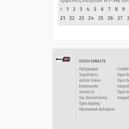
Εμφάνιση ειδήσεων
177-192
απ
‹
1
2
3
4
5
6
7
8
9
21
22
23
24
25
26
27
ΠΟΙΟΙ ΕΙΜΑΣΤΕ
Πρόγραμμα
Cookie
Συχνότητες
Όροι δ
Δελτία τύπου
Όροι δ
Επικοινωνία
παιχνι
Greece Is
Όροι δ
Οικ. Καταστάσεις
παιχνι
Όροι Χρήσης
Προσωπικά Δεδομένα