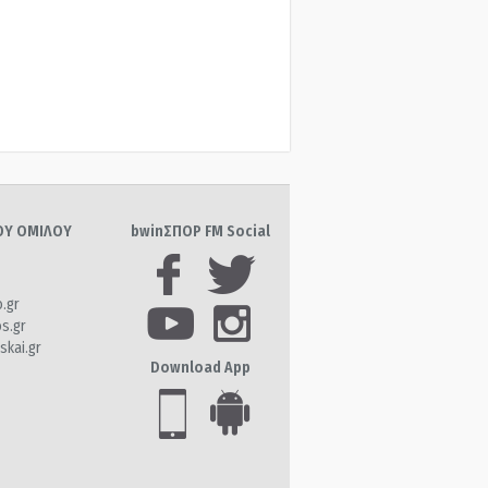
ΤΟΥ ΟΜΙΛΟΥ
bwinΣΠΟΡ FM Social
o.gr
os.gr
skai.gr
Download App