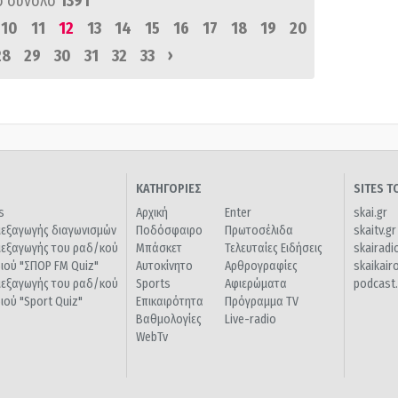
ό σύνολο
1391
10
11
12
13
14
15
16
17
18
19
20
›
28
29
30
31
32
33
ΚΑΤΗΓΟΡΙΕΣ
SITES 
s
Αρχική
Enter
skai.gr
ιεξαγωγής διαγωνισμών
Ποδόσφαιρο
Πρωτοσέλιδα
skaitv.gr
ιεξαγωγής του ραδ/κού
Μπάσκετ
Τελευταίες Ειδήσεις
skairadi
διού "ΣΠΟΡ FM Quiz"
Αυτοκίνητο
Αρθρογραφίες
skaikair
ιεξαγωγής του ραδ/κού
Sports
Αφιερώματα
podcast.
διού "Sport Quiz"
Επικαιρότητα
Πρόγραμμα TV
Βαθμολογίες
Live-radio
WebTv