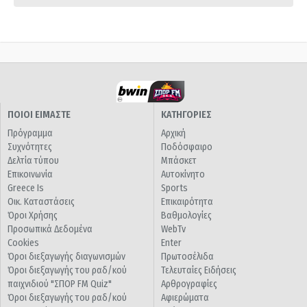
ΠΟΙΟΙ ΕΙΜΑΣΤΕ
ΚΑΤΗΓΟΡΙΕΣ
Πρόγραμμα
Αρχική
Συχνότητες
Ποδόσφαιρο
Δελτία τύπου
Μπάσκετ
Επικοινωνία
Αυτοκίνητο
Greece Is
Sports
Οικ. Καταστάσεις
Επικαιρότητα
Όροι Χρήσης
Βαθμολογίες
Προσωπικά Δεδομένα
WebTv
Cookies
Enter
Όροι διεξαγωγής διαγωνισμών
Πρωτοσέλιδα
Όροι διεξαγωγής του ραδ/κού
Τελευταίες Ειδήσεις
παιχνιδιού "ΣΠΟΡ FM Quiz"
Αρθρογραφίες
Όροι διεξαγωγής του ραδ/κού
Αφιερώματα