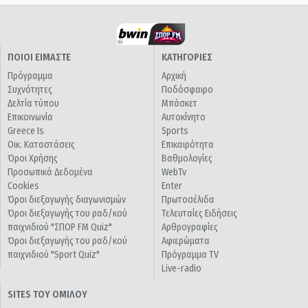
ΠΟΙΟΙ ΕΙΜΑΣΤΕ
ΚΑΤΗΓΟΡΙΕΣ
Πρόγραμμα
Αρχική
Συχνότητες
Ποδόσφαιρο
Δελτία τύπου
Μπάσκετ
Επικοινωνία
Αυτοκίνητο
Greece Is
Sports
Οικ. Καταστάσεις
Επικαιρότητα
Όροι Χρήσης
Βαθμολογίες
Προσωπικά Δεδομένα
WebTv
Cookies
Enter
Όροι διεξαγωγής διαγωνισμών
Πρωτοσέλιδα
Όροι διεξαγωγής του ραδ/κού
Τελευταίες Ειδήσεις
παιχνιδιού "ΣΠΟΡ FM Quiz"
Αρθρογραφίες
Όροι διεξαγωγής του ραδ/κού
Αφιερώματα
παιχνιδιού "Sport Quiz"
Πρόγραμμα TV
Live-radio
SITES ΤΟΥ ΟΜΙΛΟΥ