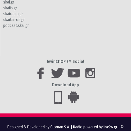
skai.gr
skaitv.gr
skairadio.gr
skaikairos.gr
podcast.skai.gr
bwinΣΠΟΡ FM Social
Download App
Designed & Developed by Gloman S.A.
|
Radio powered by live24.gr
| ©