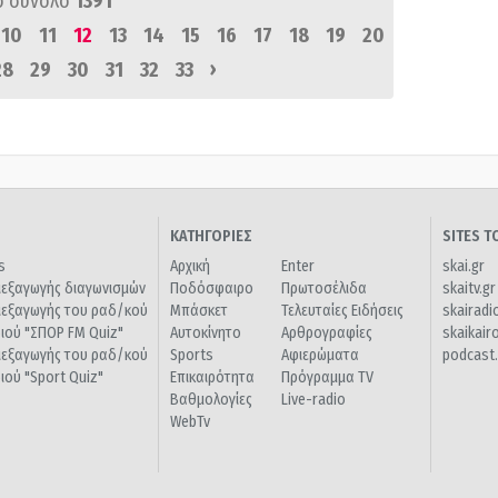
ό σύνολο
1391
10
11
12
13
14
15
16
17
18
19
20
›
28
29
30
31
32
33
ΚΑΤΗΓΟΡΙΕΣ
SITES 
s
Αρχική
Enter
skai.gr
ιεξαγωγής διαγωνισμών
Ποδόσφαιρο
Πρωτοσέλιδα
skaitv.gr
ιεξαγωγής του ραδ/κού
Μπάσκετ
Τελευταίες Ειδήσεις
skairadi
διού "ΣΠΟΡ FM Quiz"
Αυτοκίνητο
Αρθρογραφίες
skaikair
ιεξαγωγής του ραδ/κού
Sports
Αφιερώματα
podcast.
διού "Sport Quiz"
Επικαιρότητα
Πρόγραμμα TV
Βαθμολογίες
Live-radio
WebTv