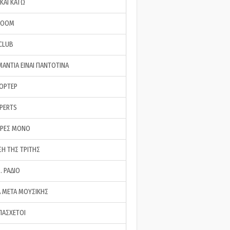
ΚΑΙ ΚΑΤΩ
ROOM
 CLUB
ΜΑΝΤΙΑ ΕΙΝΑΙ ΠΑΝΤΟΤΙΝΑ
ΠΟΡΤΕΡ
XPERTS
ΕΡΕΣ ΜΟΝΟ
ΣΗ ΤΗΣ ΤΡΙΤΗΣ
… ΡΑΔΙΟ
 ΜΕΤΑ ΜΟΥΣΙΚΗΣ
ΠΑΣΧΕΤΟΙ