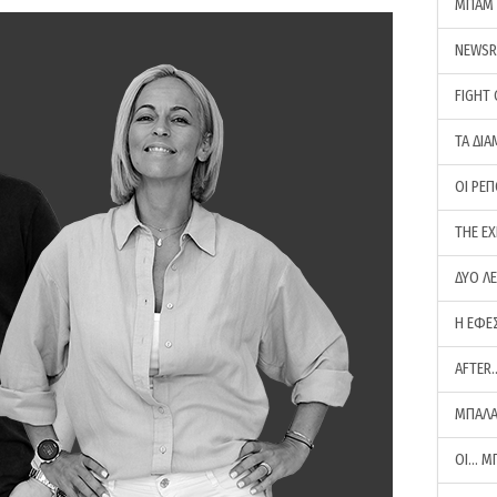
ΜΠΑΜ 
NEWS
FIGHT
ΤΑ ΔΙΑ
ΟΙ ΡΕ
THE E
ΔΥΟ Λ
Η ΕΦΕ
AFTER
ΜΠΑΛΑ
ΟΙ… Μ