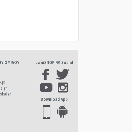
ΤΟΥ ΟΜΙΛΟΥ
bwinΣΠΟΡ FM Social
o.gr
os.gr
skai.gr
Download App