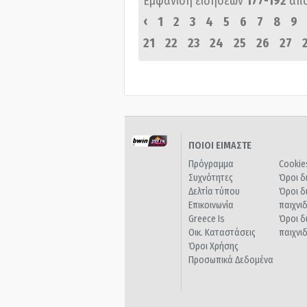
Εμφάνιση ειδήσεων
177-192
απ
‹
1
2
3
4
5
6
7
8
9
21
22
23
24
25
26
27
ΠΟΙΟΙ ΕΙΜΑΣΤΕ
Πρόγραμμα
Cookie
Συχνότητες
Όροι δ
Δελτία τύπου
Όροι δ
Επικοινωνία
παιχνι
Greece Is
Όροι δ
Οικ. Καταστάσεις
παιχνι
Όροι Χρήσης
Προσωπικά Δεδομένα