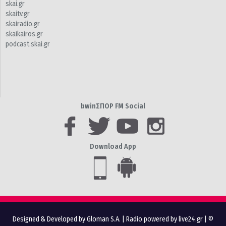
skai.gr
skaitv.gr
skairadio.gr
skaikairos.gr
podcast.skai.gr
bwinΣΠΟΡ FM Social
Download App
Designed & Developed by Gloman S.A.
|
Radio powered by live24.gr
| ©