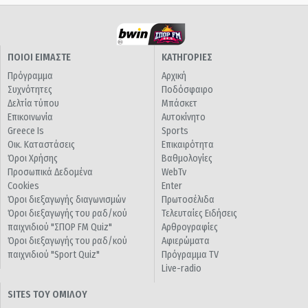
ΠΟΙΟΙ ΕΙΜΑΣΤΕ
ΚΑΤΗΓΟΡΙΕΣ
Πρόγραμμα
Αρχική
Συχνότητες
Ποδόσφαιρο
Δελτία τύπου
Μπάσκετ
Επικοινωνία
Αυτοκίνητο
Greece Is
Sports
Οικ. Καταστάσεις
Επικαιρότητα
Όροι Χρήσης
Βαθμολογίες
Προσωπικά Δεδομένα
WebTv
Cookies
Enter
Όροι διεξαγωγής διαγωνισμών
Πρωτοσέλιδα
Όροι διεξαγωγής του ραδ/κού
Τελευταίες Ειδήσεις
παιχνιδιού "ΣΠΟΡ FM Quiz"
Αρθρογραφίες
Όροι διεξαγωγής του ραδ/κού
Αφιερώματα
παιχνιδιού "Sport Quiz"
Πρόγραμμα TV
Live-radio
SITES ΤΟΥ ΟΜΙΛΟΥ