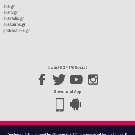
skai.gr
skaitv.gr
skairadio.gr
skaikairos.gr
podcast.skai.gr
bwinΣΠΟΡ FM Social
Download App