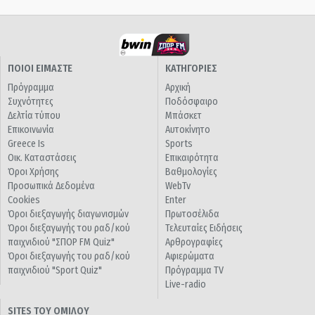
ΠΟΙΟΙ ΕΙΜΑΣΤΕ
ΚΑΤΗΓΟΡΙΕΣ
Πρόγραμμα
Αρχική
Συχνότητες
Ποδόσφαιρο
Δελτία τύπου
Μπάσκετ
Επικοινωνία
Αυτοκίνητο
Greece Is
Sports
Οικ. Καταστάσεις
Επικαιρότητα
Όροι Χρήσης
Βαθμολογίες
Προσωπικά Δεδομένα
WebTv
Cookies
Enter
Όροι διεξαγωγής διαγωνισμών
Πρωτοσέλιδα
Όροι διεξαγωγής του ραδ/κού
Τελευταίες Ειδήσεις
παιχνιδιού "ΣΠΟΡ FM Quiz"
Αρθρογραφίες
Όροι διεξαγωγής του ραδ/κού
Αφιερώματα
παιχνιδιού "Sport Quiz"
Πρόγραμμα TV
Live-radio
SITES ΤΟΥ ΟΜΙΛΟΥ