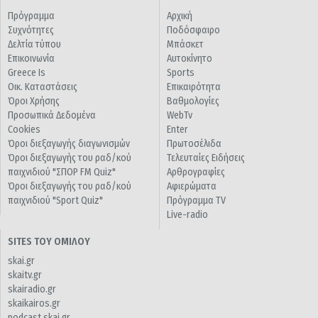
Πρόγραμμα
Αρχική
Συχνότητες
Ποδόσφαιρο
Δελτία τύπου
Μπάσκετ
Επικοινωνία
Αυτοκίνητο
Greece Is
Sports
Οικ. Καταστάσεις
Επικαιρότητα
Όροι Χρήσης
Βαθμολογίες
Προσωπικά Δεδομένα
WebTv
Cookies
Enter
Όροι διεξαγωγής διαγωνισμών
Πρωτοσέλιδα
Όροι διεξαγωγής του ραδ/κού
Τελευταίες Ειδήσεις
παιχνιδιού "ΣΠΟΡ FM Quiz"
Αρθρογραφίες
Όροι διεξαγωγής του ραδ/κού
Αφιερώματα
παιχνιδιού "Sport Quiz"
Πρόγραμμα TV
Live-radio
SITES ΤΟΥ ΟΜΙΛΟΥ
skai.gr
skaitv.gr
skairadio.gr
skaikairos.gr
podcast.skai.gr