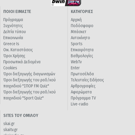
ΠΟΙΟΙ ΕΙΜΑΣΤΕ
ΚΑΤΗΓΟΡΙΕΣ
Πρόγραμμα
Αρχική
Συχνότητες
Ποδόσφαιρο
Δελτία τύπου
Μπάσκετ
Επικοινωνία
Αυτοκίνητο
Greece Is
Sports
Οικ. Καταστάσεις
Επικαιρότητα
Όροι Χρήσης
Βαθμολογίες
Προσωπικά Δεδομένα
WebTv
Cookies
Enter
Όροι διεξαγωγής διαγωνισμών
Πρωτοσέλιδα
Όροι διεξαγωγής του ραδ/κού
Τελευταίες Ειδήσεις
παιχνιδιού "ΣΠΟΡ FM Quiz"
Αρθρογραφίες
Όροι διεξαγωγής του ραδ/κού
Αφιερώματα
παιχνιδιού "Sport Quiz"
Πρόγραμμα TV
Live-radio
SITES ΤΟΥ ΟΜΙΛΟΥ
skai.gr
skaitv.gr