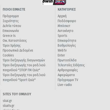
ΠΟΙΟΙ ΕΙΜΑΣΤΕ
ΚΑΤΗΓΟΡΙΕΣ
Πρόγραμμα
Αρχική
Συχνότητες
Ποδόσφαιρο
Δελτία τύπου
Μπάσκετ
Επικοινωνία
Αυτοκίνητο
Greece Is
Sports
Οικ. Καταστάσεις
Επικαιρότητα
Όροι Χρήσης
Βαθμολογίες
Προσωπικά Δεδομένα
WebTv
Cookies
Enter
Όροι διεξαγωγής διαγωνισμών
Πρωτοσέλιδα
Όροι διεξαγωγής του ραδ/κού
Τελευταίες Ειδήσεις
παιχνιδιού "ΣΠΟΡ FM Quiz"
Αρθρογραφίες
Όροι διεξαγωγής του ραδ/κού
Αφιερώματα
παιχνιδιού "Sport Quiz"
Πρόγραμμα TV
Live-radio
SITES ΤΟΥ ΟΜΙΛΟΥ
skai.gr
skaitv.gr