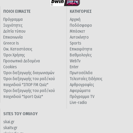
ΠΟΙΟΙ ΕΙΜΑΣΤΕ
ΚΑΤΗΓΟΡΙΕΣ
Πρόγραμμα
Αρχική
Συχνότητες
Ποδόσφαιρο
Δελτία τύπου
Μπάσκετ
Επικοινωνία
Αυτοκίνητο
Greece Is
Sports
Οικ. Καταστάσεις
Επικαιρότητα
Όροι Χρήσης
Βαθμολογίες
Προσωπικά Δεδομένα
WebTv
Cookies
Enter
Όροι διεξαγωγής διαγωνισμών
Πρωτοσέλιδα
Όροι διεξαγωγής του ραδ/κού
Τελευταίες Ειδήσεις
παιχνιδιού "ΣΠΟΡ FM Quiz"
Αρθρογραφίες
Όροι διεξαγωγής του ραδ/κού
Αφιερώματα
παιχνιδιού "Sport Quiz"
Πρόγραμμα TV
Live-radio
SITES ΤΟΥ ΟΜΙΛΟΥ
skai.gr
skaitv.gr