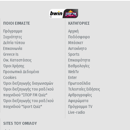
ΠΟΙΟΙ ΕΙΜΑΣΤΕ
ΚΑΤΗΓΟΡΙΕΣ
Πρόγραμμα
Αρχική
Συχνότητες
Ποδόσφαιρο
Δελτία τύπου
Μπάσκετ
Επικοινωνία
Αυτοκίνητο
Greece Is
Sports
Οικ. Καταστάσεις
Επικαιρότητα
Όροι Χρήσης
Βαθμολογίες
Προσωπικά Δεδομένα
WebTv
Cookies
Enter
Όροι διεξαγωγής διαγωνισμών
Πρωτοσέλιδα
Όροι διεξαγωγής του ραδ/κού
Τελευταίες Ειδήσεις
παιχνιδιού "ΣΠΟΡ FM Quiz"
Αρθρογραφίες
Όροι διεξαγωγής του ραδ/κού
Αφιερώματα
παιχνιδιού "Sport Quiz"
Πρόγραμμα TV
Live-radio
SITES ΤΟΥ ΟΜΙΛΟΥ