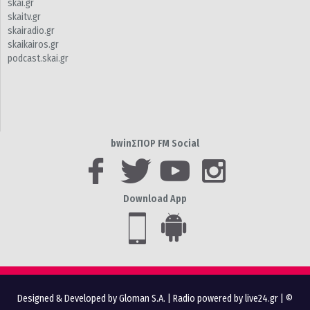
skai.gr
skaitv.gr
skairadio.gr
skaikairos.gr
podcast.skai.gr
bwinΣΠΟΡ FM Social
Download App
Designed & Developed by Gloman S.A.
|
Radio powered by live24.gr
| ©