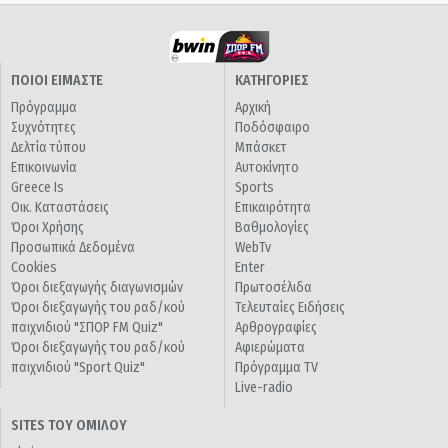
ΠΟΙΟΙ ΕΙΜΑΣΤΕ
ΚΑΤΗΓΟΡΙΕΣ
Πρόγραμμα
Αρχική
Συχνότητες
Ποδόσφαιρο
Δελτία τύπου
Μπάσκετ
Επικοινωνία
Αυτοκίνητο
Greece Is
Sports
Οικ. Καταστάσεις
Επικαιρότητα
Όροι Χρήσης
Βαθμολογίες
Προσωπικά Δεδομένα
WebTv
Cookies
Enter
Όροι διεξαγωγής διαγωνισμών
Πρωτοσέλιδα
Όροι διεξαγωγής του ραδ/κού
Τελευταίες Ειδήσεις
παιχνιδιού "ΣΠΟΡ FM Quiz"
Αρθρογραφίες
Όροι διεξαγωγής του ραδ/κού
Αφιερώματα
παιχνιδιού "Sport Quiz"
Πρόγραμμα TV
Live-radio
SITES ΤΟΥ ΟΜΙΛΟΥ