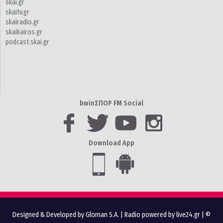
skai.gr
skaitv.gr
skairadio.gr
skaikairos.gr
podcast.skai.gr
bwinΣΠΟΡ FM Social
Download App
Designed & Developed by Gloman S.A.
|
Radio powered by live24.gr
| ©