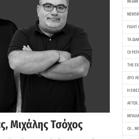
ΜΠΑΜ 
NEWS
FIGHT
ΤΑ ΔΙΑ
ΟΙ ΡΕ
THE E
ΔΥΟ Λ
Η ΕΦΕ
AFTER
ΜΠΑΛΑ
ς, Μιχάλης Τσόχος
ΟΙ… Μ