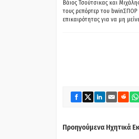
Βάιος Τσούτσικας και Μιχάλης
τους ρεπόρτερ του bwinΣΠΟΡ 
επικαιρότητας για να μη μείν
Προηγούμενα Ηχητικά Ε