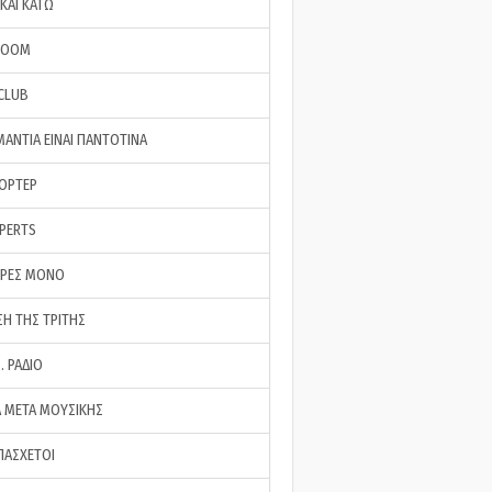
ΚΑΙ ΚΑΤΩ
ROOM
 CLUB
ΜΑΝΤΙΑ ΕΙΝΑΙ ΠΑΝΤΟΤΙΝΑ
ΠΟΡΤΕΡ
XPERTS
ΕΡΕΣ ΜΟΝΟ
ΣΗ ΤΗΣ ΤΡΙΤΗΣ
… ΡΑΔΙΟ
 ΜΕΤΑ ΜΟΥΣΙΚΗΣ
ΠΑΣΧΕΤΟΙ