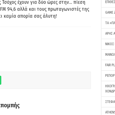
 Τσόχος έχουν για δύο ώρες στην… πίεση
ΕΠΙΘΕ
FM 94,6 αλλά και τους πρωταγωνιστές της
GAME 
ει καμία απορία σας άλυτη!
ΤA «Π
ΑΡΗΣ 
ΝΙΚΟΣ
ΜΑΝΩΛ
FAIR P
ΡΕΠΟΡ
ΗΧΟΓΡ
ΧΟΝΔ
ΣΤΕΦΑ
κπομπής
ATHEN