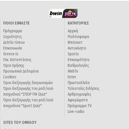
ΠΟΙΟΙ ΕΙΜΑΣΤΕ
ΚΑΤΗΓΟΡΙΕΣ
Πρόγραμμα
Αρχική
Συχνότητες
Ποδόσφαιρο
Δελτία τύπου
Μπάσκετ
Επικοινωνία
Αυτοκίνητο
Greece Is
Sports
Οικ. Καταστάσεις
Επικαιρότητα
Όροι Χρήσης
Βαθμολογίες
Προσωπικά Δεδομένα
WebTv
Cookies
Enter
Όροι διεξαγωγής διαγωνισμών
Πρωτοσέλιδα
Όροι διεξαγωγής του ραδ/κού
Τελευταίες Ειδήσεις
παιχνιδιού "ΣΠΟΡ FM Quiz"
Αρθρογραφίες
Όροι διεξαγωγής του ραδ/κού
Αφιερώματα
παιχνιδιού "Sport Quiz"
Πρόγραμμα TV
Live-radio
SITES ΤΟΥ ΟΜΙΛΟΥ