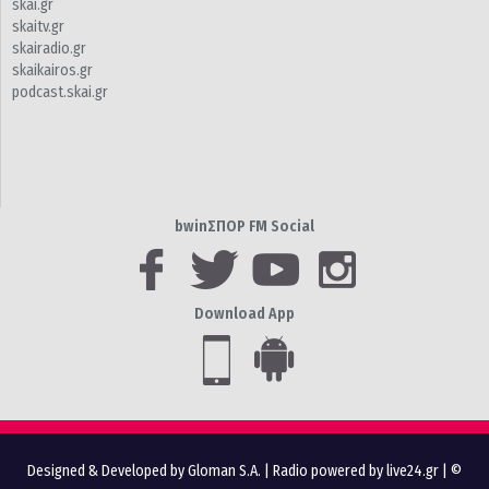
skai.gr
skaitv.gr
skairadio.gr
skaikairos.gr
podcast.skai.gr
bwinΣΠΟΡ FM Social
Download App
Designed & Developed by Gloman S.A.
|
Radio powered by live24.gr
| ©