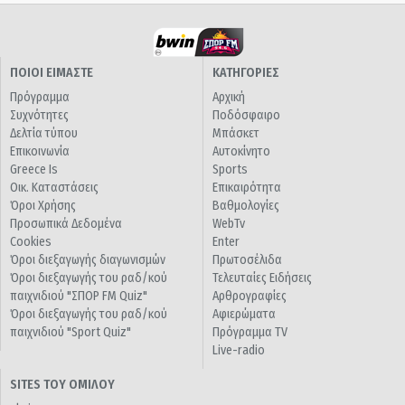
ΠΟΙΟΙ ΕΙΜΑΣΤΕ
ΚΑΤΗΓΟΡΙΕΣ
Πρόγραμμα
Αρχική
Συχνότητες
Ποδόσφαιρο
Δελτία τύπου
Μπάσκετ
Επικοινωνία
Αυτοκίνητο
Greece Is
Sports
Οικ. Καταστάσεις
Επικαιρότητα
Όροι Χρήσης
Βαθμολογίες
Προσωπικά Δεδομένα
WebTv
Cookies
Enter
Όροι διεξαγωγής διαγωνισμών
Πρωτοσέλιδα
Όροι διεξαγωγής του ραδ/κού
Τελευταίες Ειδήσεις
παιχνιδιού "ΣΠΟΡ FM Quiz"
Αρθρογραφίες
Όροι διεξαγωγής του ραδ/κού
Αφιερώματα
παιχνιδιού "Sport Quiz"
Πρόγραμμα TV
Live-radio
SITES ΤΟΥ ΟΜΙΛΟΥ