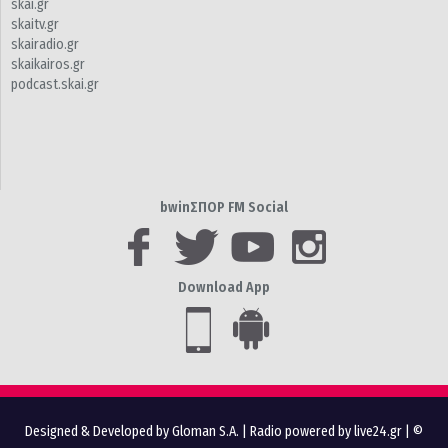
skai.gr
skaitv.gr
skairadio.gr
skaikairos.gr
podcast.skai.gr
bwinΣΠΟΡ FM Social
Download App
Designed & Developed by Gloman S.A.
|
Radio powered by live24.gr
| ©