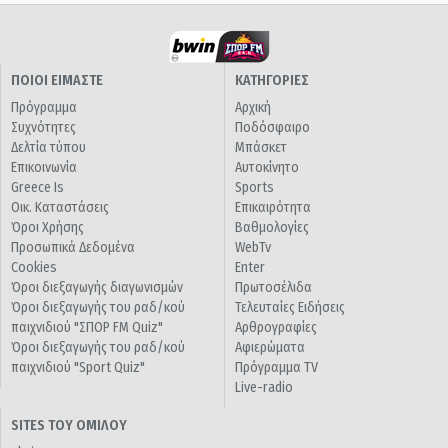
ΠΟΙΟΙ ΕΙΜΑΣΤΕ
ΚΑΤΗΓΟΡΙΕΣ
Πρόγραμμα
Αρχική
Συχνότητες
Ποδόσφαιρο
Δελτία τύπου
Μπάσκετ
Επικοινωνία
Αυτοκίνητο
Greece Is
Sports
Οικ. Καταστάσεις
Επικαιρότητα
Όροι Χρήσης
Βαθμολογίες
Προσωπικά Δεδομένα
WebTv
Cookies
Enter
Όροι διεξαγωγής διαγωνισμών
Πρωτοσέλιδα
Όροι διεξαγωγής του ραδ/κού
Τελευταίες Ειδήσεις
παιχνιδιού "ΣΠΟΡ FM Quiz"
Αρθρογραφίες
Όροι διεξαγωγής του ραδ/κού
Αφιερώματα
παιχνιδιού "Sport Quiz"
Πρόγραμμα TV
Live-radio
SITES ΤΟΥ ΟΜΙΛΟΥ