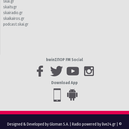
skai.gr
skaitv.gr
skairadio.gr
skaikairos.gr
podcast.skai.gr
bwinΣΠΟΡ FM Social
Download App
Designed & Developed by Gloman S.A.
|
Radio powered by live24.gr
| ©