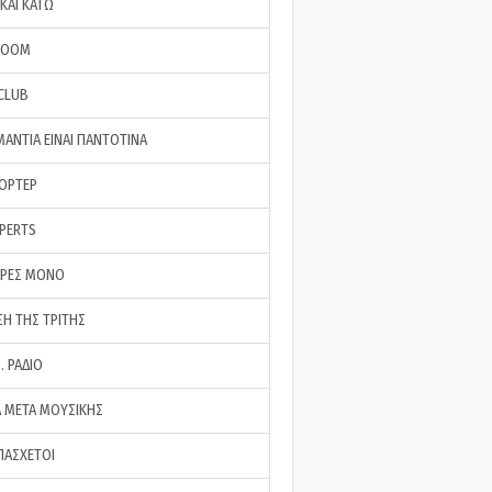
ΚΑΙ ΚΑΤΩ
ROOM
 CLUB
ΜΑΝΤΙΑ ΕΙΝΑΙ ΠΑΝΤΟΤΙΝΑ
ΠΟΡΤΕΡ
XPERTS
ΕΡΕΣ ΜΟΝΟ
ΣΗ ΤΗΣ ΤΡΙΤΗΣ
… ΡΑΔΙΟ
 ΜΕΤΑ ΜΟΥΣΙΚΗΣ
ΠΑΣΧΕΤΟΙ