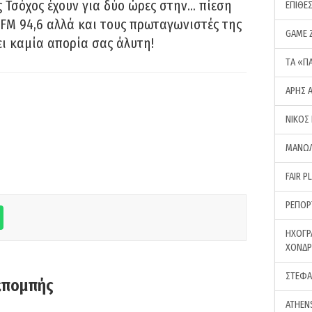
 Τσόχος έχουν για δύο ώρες στην… πίεση
ΕΠΙΘΕ
FM 94,6 αλλά και τους πρωταγωνιστές της
GAME 
ει καμία απορία σας άλυτη!
ΤA «Π
ΑΡΗΣ 
ΝΙΚΟΣ
ΜΑΝΩΛ
FAIR P
ΡΕΠΟΡ
ΗΧΟΓΡ
ΧΟΝΔ
ΣΤΕΦΑ
κπομπής
ATHEN