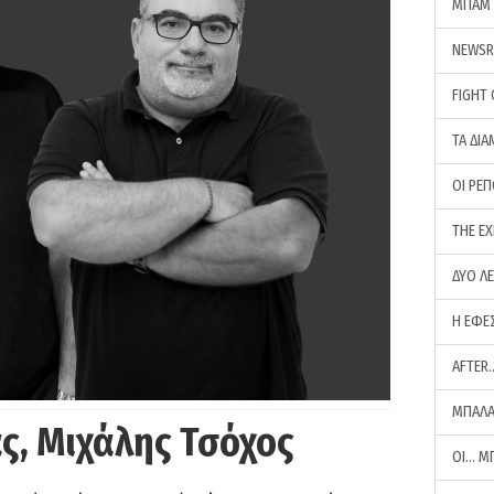
ΜΠΑΜ 
NEWS
FIGHT
ΤΑ ΔΙΑ
ΟΙ ΡΕ
THE E
ΔΥΟ Λ
Η ΕΦΕ
AFTER
ΜΠΑΛΑ
ς, Μιχάλης Τσόχος
ΟΙ… Μ