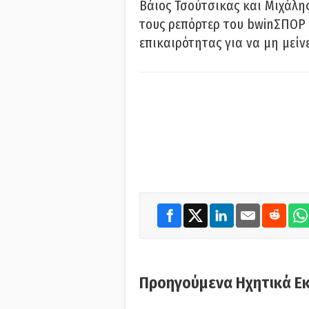
Βάιος Τσούτσικας και Μιχάλης
τους ρεπόρτερ του bwinΣΠΟΡ 
επικαιρότητας για να μη μείν
Προηγούμενα Ηχητικά Ε