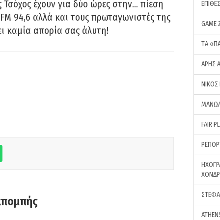
 Τσόχος έχουν για δύο ώρες στην… πίεση
ΕΠΙΘΕ
FM 94,6 αλλά και τους πρωταγωνιστές της
GAME 
ει καμία απορία σας άλυτη!
ΤA «Π
ΑΡΗΣ 
ΝΙΚΟΣ
ΜΑΝΩΛ
FAIR P
ΡΕΠΟΡ
ΗΧΟΓΡ
ΧΟΝΔ
ΣΤΕΦΑ
κπομπής
ATHEN