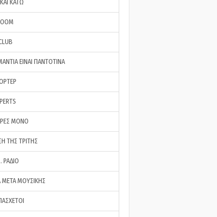
ΚΑΙ ΚΑΤΩ
ROOM
 CLUB
ΜΑΝΤΙΑ ΕΙΝΑΙ ΠΑΝΤΟΤΙΝΑ
ΠΟΡΤΕΡ
XPERTS
ΕΡΕΣ ΜΟΝΟ
ΣΗ ΤΗΣ ΤΡΙΤΗΣ
… ΡΑΔΙΟ
 ΜΕΤΑ ΜΟΥΣΙΚΗΣ
ΠΑΣΧΕΤΟΙ