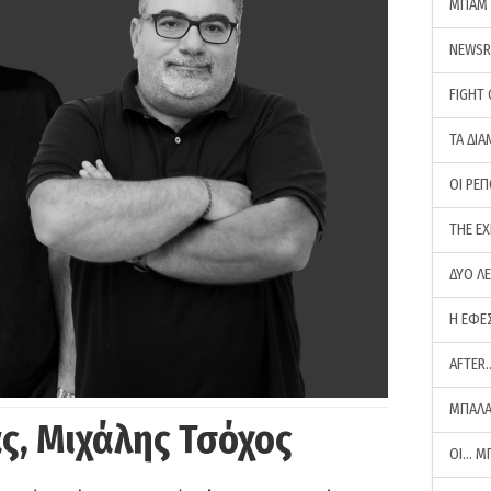
ΜΠΑΜ 
NEWS
FIGHT
ΤΑ ΔΙΑ
ΟΙ ΡΕ
THE E
ΔΥΟ Λ
Η ΕΦΕ
AFTER
ΜΠΑΛΑ
ς, Μιχάλης Τσόχος
ΟΙ… Μ