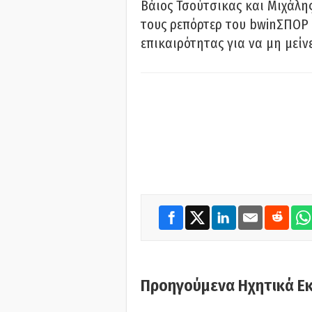
Βάιος Τσούτσικας και Μιχάλης
τους ρεπόρτερ του bwinΣΠΟΡ 
επικαιρότητας για να μη μείν
Προηγούμενα Ηχητικά Ε