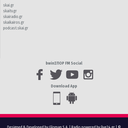
skai.gr
skaitv.gr
skairadio.gr
skaikairos.gr
podcast.skai.gr
bwinΣΠΟΡ FM Social
Download App
Designed & Developed by Gloman S.A.
|
Radio powered by live24.gr
| ©