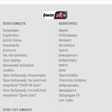
ΠΟΙΟΙ ΕΙΜΑΣΤΕ
ΚΑΤΗΓΟΡΙΕΣ
Πρόγραμμα
Αρχική
Συχνότητες
Ποδόσφαιρο
Δελτία τύπου
Μπάσκετ
Επικοινωνία
Αυτοκίνητο
Greece Is
Sports
Οικ. Καταστάσεις
Επικαιρότητα
Όροι Χρήσης
Βαθμολογίες
Προσωπικά Δεδομένα
WebTv
Cookies
Enter
Όροι διεξαγωγής διαγωνισμών
Πρωτοσέλιδα
Όροι διεξαγωγής του ραδ/κού
Τελευταίες Ειδήσεις
παιχνιδιού "ΣΠΟΡ FM Quiz"
Αρθρογραφίες
Όροι διεξαγωγής του ραδ/κού
Αφιερώματα
παιχνιδιού "Sport Quiz"
Πρόγραμμα TV
Live-radio
SITES ΤΟΥ ΟΜΙΛΟΥ