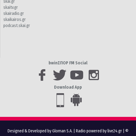
skai.gr
skaitv.gr
skairadio.gr
skaikairos.gr
podcast.skai.gr
bwinΣΠΟΡ FM Social
Download App
Designed & Developed by Gloman S.A.
|
Radio powered by live24.gr
| ©