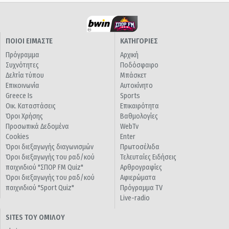
ΠΟΙΟΙ ΕΙΜΑΣΤΕ
ΚΑΤΗΓΟΡΙΕΣ
Πρόγραμμα
Αρχική
Συχνότητες
Ποδόσφαιρο
Δελτία τύπου
Μπάσκετ
Επικοινωνία
Αυτοκίνητο
Greece Is
Sports
Οικ. Καταστάσεις
Επικαιρότητα
Όροι Χρήσης
Βαθμολογίες
Προσωπικά Δεδομένα
WebTv
Cookies
Enter
Όροι διεξαγωγής διαγωνισμών
Πρωτοσέλιδα
Όροι διεξαγωγής του ραδ/κού
Τελευταίες Ειδήσεις
παιχνιδιού "ΣΠΟΡ FM Quiz"
Αρθρογραφίες
Όροι διεξαγωγής του ραδ/κού
Αφιερώματα
παιχνιδιού "Sport Quiz"
Πρόγραμμα TV
Live-radio
SITES ΤΟΥ ΟΜΙΛΟΥ