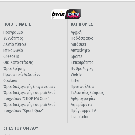
ΠΟΙΟΙ ΕΙΜΑΣΤΕ
ΚΑΤΗΓΟΡΙΕΣ
Πρόγραμμα
Αρχική
Συχνότητες
Ποδόσφαιρο
Δελτία τύπου
Μπάσκετ
Επικοινωνία
Αυτοκίνητο
Greece Is
Sports
Οικ. Καταστάσεις
Επικαιρότητα
Όροι Χρήσης
Βαθμολογίες
Προσωπικά Δεδομένα
WebTv
Cookies
Enter
Όροι διεξαγωγής διαγωνισμών
Πρωτοσέλιδα
Όροι διεξαγωγής του ραδ/κού
Τελευταίες Ειδήσεις
παιχνιδιού "ΣΠΟΡ FM Quiz"
Αρθρογραφίες
Όροι διεξαγωγής του ραδ/κού
Αφιερώματα
παιχνιδιού "Sport Quiz"
Πρόγραμμα TV
Live-radio
SITES ΤΟΥ ΟΜΙΛΟΥ