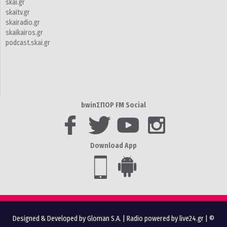
skai.gr
skaitv.gr
skairadio.gr
skaikairos.gr
podcast.skai.gr
bwinΣΠΟΡ FM Social
Download App
Designed & Developed by Gloman S.A.
|
Radio powered by live24.gr
| ©