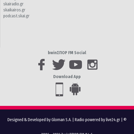
skairadio.gr
skaikairos.gr
podcast.skai.gr
bwinΣΠΟΡ FM Social
Download App
Designed & Developed by Gloman S.A.
|
Radio powered by live24.gr
| ©