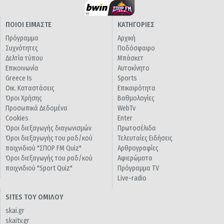
ΠΟΙΟΙ ΕΙΜΑΣΤΕ
ΚΑΤΗΓΟΡΙΕΣ
Πρόγραμμα
Αρχική
Συχνότητες
Ποδόσφαιρο
Δελτία τύπου
Μπάσκετ
Επικοινωνία
Αυτοκίνητο
Greece Is
Sports
Οικ. Καταστάσεις
Επικαιρότητα
Όροι Χρήσης
Βαθμολογίες
Προσωπικά Δεδομένα
WebTv
Cookies
Enter
Όροι διεξαγωγής διαγωνισμών
Πρωτοσέλιδα
Όροι διεξαγωγής του ραδ/κού
Τελευταίες Ειδήσεις
παιχνιδιού "ΣΠΟΡ FM Quiz"
Αρθρογραφίες
Όροι διεξαγωγής του ραδ/κού
Αφιερώματα
παιχνιδιού "Sport Quiz"
Πρόγραμμα TV
Live-radio
SITES ΤΟΥ ΟΜΙΛΟΥ
skai.gr
skaitv.gr