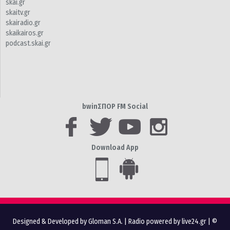
skai.gr
skaitv.gr
skairadio.gr
skaikairos.gr
podcast.skai.gr
bwinΣΠΟΡ FM Social
Download App
Designed & Developed by Gloman S.A.
|
Radio powered by live24.gr
| ©