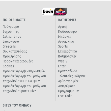
ΠΟΙΟΙ ΕΙΜΑΣΤΕ
ΚΑΤΗΓΟΡΙΕΣ
Πρόγραμμα
Αρχική
Συχνότητες
Ποδόσφαιρο
Δελτία τύπου
Μπάσκετ
Επικοινωνία
Αυτοκίνητο
Greece Is
Sports
Οικ. Καταστάσεις
Επικαιρότητα
Όροι Χρήσης
Βαθμολογίες
Προσωπικά Δεδομένα
WebTv
Cookies
Enter
Όροι διεξαγωγής διαγωνισμών
Πρωτοσέλιδα
Όροι διεξαγωγής του ραδ/κού
Τελευταίες Ειδήσεις
παιχνιδιού "ΣΠΟΡ FM Quiz"
Αρθρογραφίες
Όροι διεξαγωγής του ραδ/κού
Αφιερώματα
παιχνιδιού "Sport Quiz"
Πρόγραμμα TV
Live-radio
SITES ΤΟΥ ΟΜΙΛΟΥ