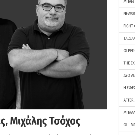
ΜΠΑΜ 
NEWS
FIGHT
ΤΑ ΔΙΑ
ΟΙ ΡΕ
THE E
ΔΥΟ Λ
Η ΕΦΕ
AFTER
ΜΠΑΛΑ
ς, Μιχάλης Τσόχος
ΟΙ… Μ