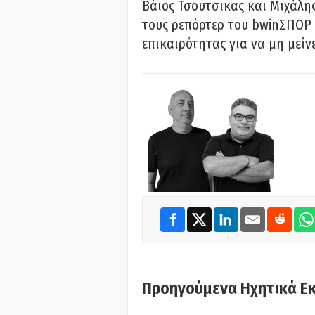
Βάιος Τσούτσικας και Μιχάλης
τους ρεπόρτερ του bwinΣΠΟΡ 
επικαιρότητας για να μη μείν
Προηγούμενα Ηχητικά Ε