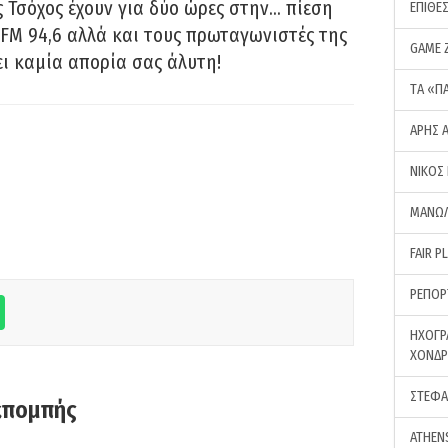
 Τσόχος έχουν για δύο ώρες στην… πίεση
ΕΠΙΘΕ
FM 94,6 αλλά και τους πρωταγωνιστές της
GAME 
ει καμία απορία σας άλυτη!
ΤA «Π
ΑΡΗΣ 
ΝΙΚΟΣ
ΜΑΝΩΛ
FAIR P
ΡΕΠΟΡ
ΗΧΟΓΡ
ΧΟΝΔ
ΣΤΕΦΑ
κπομπής
ATHEN