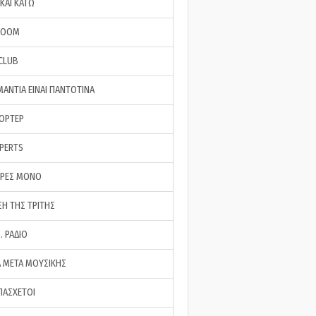
ΚΑΙ ΚΑΤΩ
ROOM
 CLUB
ΜΑΝΤΙΑ ΕΙΝΑΙ ΠΑΝΤΟΤΙΝΑ
ΠΟΡΤΕΡ
XPERTS
ΕΡΕΣ ΜΟΝΟ
ΣΗ ΤΗΣ ΤΡΙΤΗΣ
… ΡΑΔΙΟ
 ΜΕΤΑ ΜΟΥΣΙΚΗΣ
ΠΑΣΧΕΤΟΙ