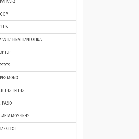
ΚΑΙ ΚΑΤΩ
ROOM
 CLUB
ΜΑΝΤΙΑ ΕΙΝΑΙ ΠΑΝΤΟΤΙΝΑ
ΠΟΡΤΕΡ
XPERTS
ΕΡΕΣ ΜΟΝΟ
ΣΗ ΤΗΣ ΤΡΙΤΗΣ
… ΡΑΔΙΟ
 ΜΕΤΑ ΜΟΥΣΙΚΗΣ
ΠΑΣΧΕΤΟΙ