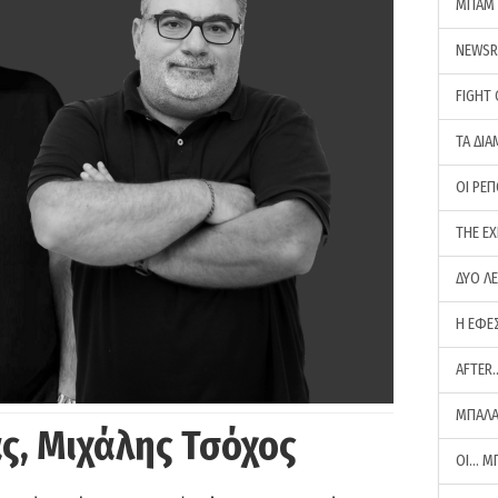
ΜΠΑΜ 
NEWS
FIGHT
ΤΑ ΔΙΑ
ΟΙ ΡΕ
THE E
ΔΥΟ Λ
Η ΕΦΕ
AFTER
ΜΠΑΛΑ
ς, Μιχάλης Τσόχος
ΟΙ… Μ