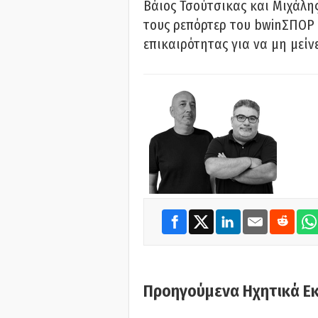
Βάιος Τσούτσικας και Μιχάλης
τους ρεπόρτερ του bwinΣΠΟΡ 
επικαιρότητας για να μη μείν
Προηγούμενα Ηχητικά Ε