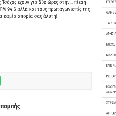
 Τσόχος έχουν για δύο ώρες στην… πίεση
ΕΠΙΘΕ
FM 94,6 αλλά και τους πρωταγωνιστές της
GAME 
ει καμία απορία σας άλυτη!
ΤA «Π
ΑΡΗΣ 
ΝΙΚΟΣ
ΜΑΝΩΛ
FAIR P
ΡΕΠΟΡ
ΗΧΟΓΡ
ΧΟΝΔ
ΣΤΕΦΑ
κπομπής
ATHEN