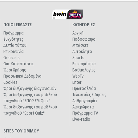
ΠΟΙΟΙ ΕΙΜΑΣΤΕ
ΚΑΤΗΓΟΡΙΕΣ
Πρόγραμμα
Αρχική
Συχνότητες
Ποδόσφαιρο
Δελτία τύπου
Μπάσκετ
Επικοινωνία
Αυτοκίνητο
Greece Is
Sports
Οικ. Καταστάσεις
Επικαιρότητα
Όροι Χρήσης
Βαθμολογίες
Προσωπικά Δεδομένα
WebTv
Cookies
Enter
Όροι διεξαγωγής διαγωνισμών
Πρωτοσέλιδα
Όροι διεξαγωγής του ραδ/κού
Τελευταίες Ειδήσεις
παιχνιδιού "ΣΠΟΡ FM Quiz"
Αρθρογραφίες
Όροι διεξαγωγής του ραδ/κού
Αφιερώματα
παιχνιδιού "Sport Quiz"
Πρόγραμμα TV
Live-radio
SITES ΤΟΥ ΟΜΙΛΟΥ