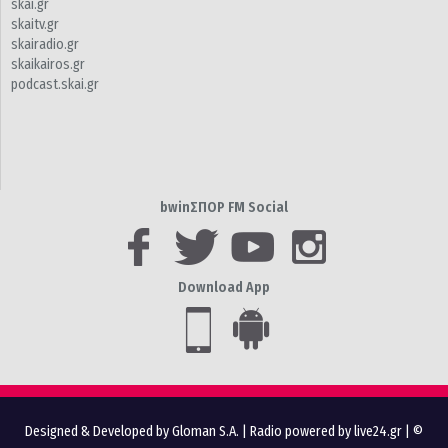
skai.gr
skaitv.gr
skairadio.gr
skaikairos.gr
podcast.skai.gr
bwinΣΠΟΡ FM Social
Download App
Designed & Developed by Gloman S.A.
|
Radio powered by live24.gr
| ©