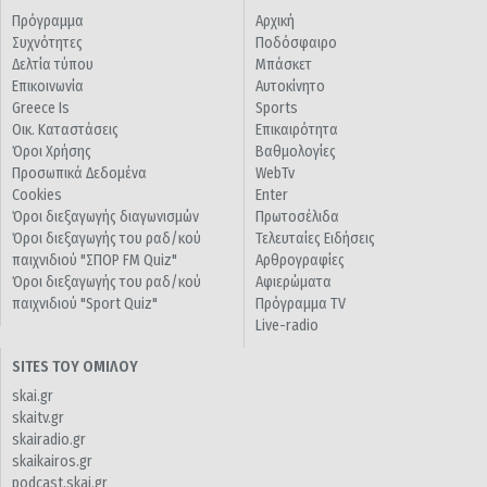
Πρόγραμμα
Αρχική
Συχνότητες
Ποδόσφαιρο
Δελτία τύπου
Μπάσκετ
Επικοινωνία
Αυτοκίνητο
Greece Is
Sports
Οικ. Καταστάσεις
Επικαιρότητα
Όροι Χρήσης
Βαθμολογίες
Προσωπικά Δεδομένα
WebTv
Cookies
Enter
Όροι διεξαγωγής διαγωνισμών
Πρωτοσέλιδα
Όροι διεξαγωγής του ραδ/κού
Τελευταίες Ειδήσεις
παιχνιδιού "ΣΠΟΡ FM Quiz"
Αρθρογραφίες
Όροι διεξαγωγής του ραδ/κού
Αφιερώματα
παιχνιδιού "Sport Quiz"
Πρόγραμμα TV
Live-radio
SITES ΤΟΥ ΟΜΙΛΟΥ
skai.gr
skaitv.gr
skairadio.gr
skaikairos.gr
podcast.skai.gr