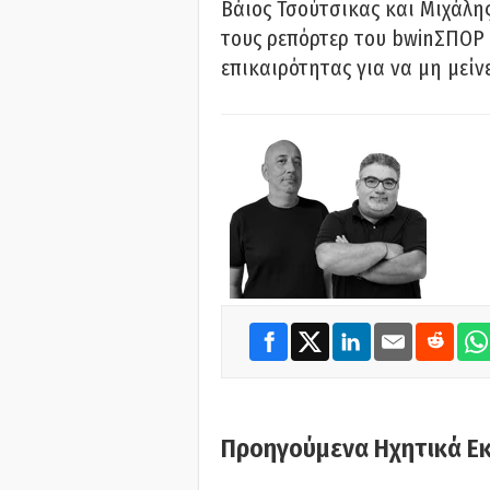
Βάιος Τσούτσικας και Μιχάλης
τους ρεπόρτερ του bwinΣΠΟΡ 
επικαιρότητας για να μη μείν
Προηγούμενα Ηχητικά Ε