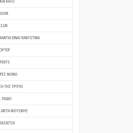
ΚΑΙ ΚΑΤΩ
ROOM
 CLUB
ΜΑΝΤΙΑ ΕΙΝΑΙ ΠΑΝΤΟΤΙΝΑ
ΠΟΡΤΕΡ
XPERTS
ΕΡΕΣ ΜΟΝΟ
ΣΗ ΤΗΣ ΤΡΙΤΗΣ
… ΡΑΔΙΟ
 ΜΕΤΑ ΜΟΥΣΙΚΗΣ
ΠΑΣΧΕΤΟΙ