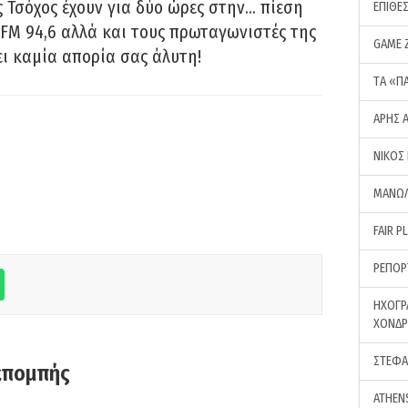
 Τσόχος έχουν για δύο ώρες στην… πίεση
ΕΠΙΘΕ
FM 94,6 αλλά και τους πρωταγωνιστές της
GAME 
ει καμία απορία σας άλυτη!
ΤA «Π
ΑΡΗΣ 
ΝΙΚΟΣ
ΜΑΝΩΛ
FAIR P
ΡΕΠΟΡ
ΗΧΟΓΡ
ΧΟΝΔ
ΣΤΕΦΑ
κπομπής
ATHEN