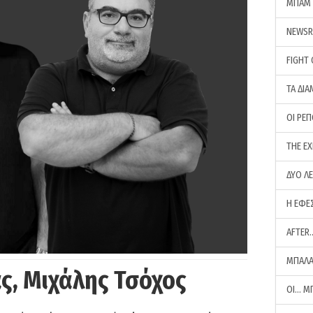
ΜΠΑΜ 
NEWS
FIGHT
ΤΑ ΔΙΑ
ΟΙ ΡΕ
THE E
ΔΥΟ Λ
Η ΕΦΕ
AFTER
ΜΠΑΛΑ
ς, Μιχάλης Τσόχος
ΟΙ… Μ