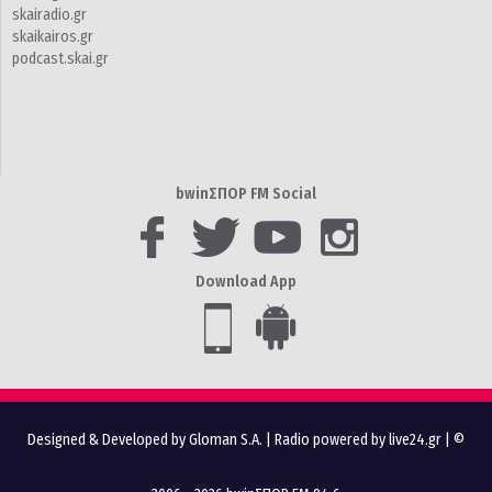
skairadio.gr
skaikairos.gr
podcast.skai.gr
bwinΣΠΟΡ FM Social
Download App
Designed & Developed by Gloman S.A.
|
Radio powered by live24.gr
| ©