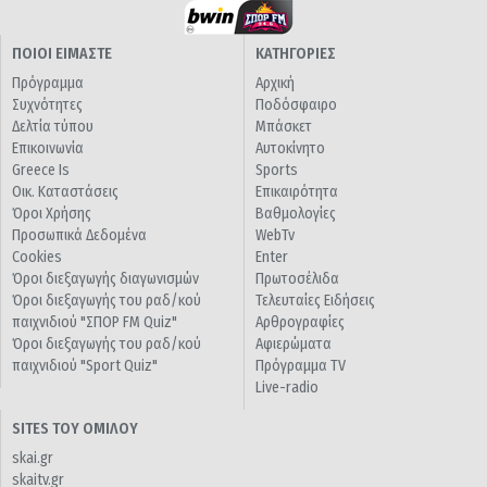
ΠΟΙΟΙ ΕΙΜΑΣΤΕ
ΚΑΤΗΓΟΡΙΕΣ
Πρόγραμμα
Αρχική
Συχνότητες
Ποδόσφαιρο
Δελτία τύπου
Μπάσκετ
Επικοινωνία
Αυτοκίνητο
Greece Is
Sports
Οικ. Καταστάσεις
Επικαιρότητα
Όροι Χρήσης
Βαθμολογίες
Προσωπικά Δεδομένα
WebTv
Cookies
Enter
Όροι διεξαγωγής διαγωνισμών
Πρωτοσέλιδα
Όροι διεξαγωγής του ραδ/κού
Τελευταίες Ειδήσεις
παιχνιδιού "ΣΠΟΡ FM Quiz"
Αρθρογραφίες
Όροι διεξαγωγής του ραδ/κού
Αφιερώματα
παιχνιδιού "Sport Quiz"
Πρόγραμμα TV
Live-radio
SITES ΤΟΥ ΟΜΙΛΟΥ
skai.gr
skaitv.gr