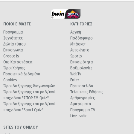
ΠΟΙΟΙ ΕΙΜΑΣΤΕ
ΚΑΤΗΓΟΡΙΕΣ
Πρόγραμμα
Αρχική
Συχνότητες
Ποδόσφαιρο
Δελτία τύπου
Μπάσκετ
Επικοινωνία
Αυτοκίνητο
Greece Is
Sports
Οικ. Καταστάσεις
Επικαιρότητα
Όροι Χρήσης
Βαθμολογίες
Προσωπικά Δεδομένα
WebTv
Cookies
Enter
Όροι διεξαγωγής διαγωνισμών
Πρωτοσέλιδα
Όροι διεξαγωγής του ραδ/κού
Τελευταίες Ειδήσεις
παιχνιδιού "ΣΠΟΡ FM Quiz"
Αρθρογραφίες
Όροι διεξαγωγής του ραδ/κού
Αφιερώματα
παιχνιδιού "Sport Quiz"
Πρόγραμμα TV
Live-radio
SITES ΤΟΥ ΟΜΙΛΟΥ