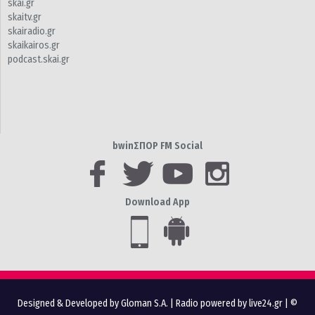
skai.gr
skaitv.gr
skairadio.gr
skaikairos.gr
podcast.skai.gr
bwinΣΠΟΡ FM Social
Download App
Designed & Developed by Gloman S.A.
|
Radio powered by live24.gr
| ©