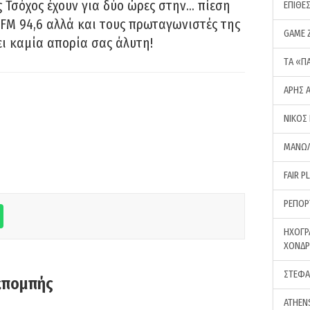
 Τσόχος έχουν για δύο ώρες στην… πίεση
ΕΠΙΘΕ
FM 94,6 αλλά και τους πρωταγωνιστές της
GAME 
ει καμία απορία σας άλυτη!
ΤA «Π
ΑΡΗΣ 
ΝΙΚΟΣ
ΜΑΝΩΛ
FAIR P
ΡΕΠΟΡ
ΗΧΟΓΡ
ΧΟΝΔ
ΣΤΕΦΑ
κπομπής
ATHEN