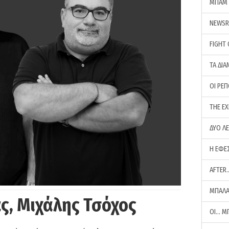
ΜΠΑΜ 
NEWS
FIGHT
ΤΑ ΔΙΑ
ΟΙ ΡΕ
THE E
ΔΥΟ Λ
Η ΕΦΕ
AFTER
ΜΠΑΛΑ
ς, Μιχάλης Τσόχος
ΟΙ… Μ