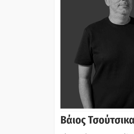
Βάιος Τσούτσικα