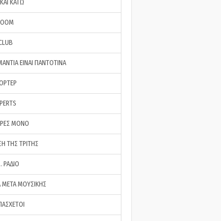
ΚΑΙ ΚΑΤΩ
ROOM
 CLUB
ΜΑΝΤΙΑ ΕΙΝΑΙ ΠΑΝΤΟΤΙΝΑ
ΠΟΡΤΕΡ
XPERTS
ΕΡΕΣ ΜΟΝΟ
ΣΗ ΤΗΣ ΤΡΙΤΗΣ
… ΡΑΔΙΟ
 ΜΕΤΑ ΜΟΥΣΙΚΗΣ
ΠΑΣΧΕΤΟΙ