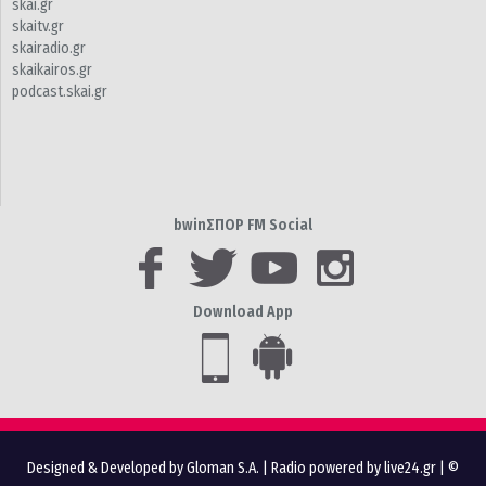
skai.gr
skaitv.gr
skairadio.gr
skaikairos.gr
podcast.skai.gr
bwinΣΠΟΡ FM Social
Download App
Designed & Developed by Gloman S.A.
|
Radio powered by live24.gr
| ©