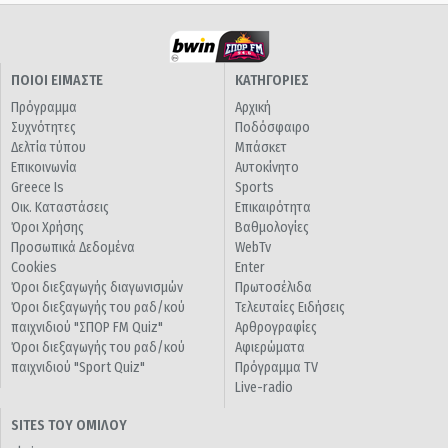
ΠΟΙΟΙ ΕΙΜΑΣΤΕ
ΚΑΤΗΓΟΡΙΕΣ
Πρόγραμμα
Αρχική
Συχνότητες
Ποδόσφαιρο
Δελτία τύπου
Μπάσκετ
Επικοινωνία
Αυτοκίνητο
Greece Is
Sports
Οικ. Καταστάσεις
Επικαιρότητα
Όροι Χρήσης
Βαθμολογίες
Προσωπικά Δεδομένα
WebTv
Cookies
Enter
Όροι διεξαγωγής διαγωνισμών
Πρωτοσέλιδα
Όροι διεξαγωγής του ραδ/κού
Τελευταίες Ειδήσεις
παιχνιδιού "ΣΠΟΡ FM Quiz"
Αρθρογραφίες
Όροι διεξαγωγής του ραδ/κού
Αφιερώματα
παιχνιδιού "Sport Quiz"
Πρόγραμμα TV
Live-radio
SITES ΤΟΥ ΟΜΙΛΟΥ