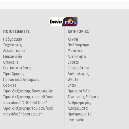
ΠΟΙΟΙ ΕΙΜΑΣΤΕ
ΚΑΤΗΓΟΡΙΕΣ
Πρόγραμμα
Αρχική
Συχνότητες
Ποδόσφαιρο
Δελτία τύπου
Μπάσκετ
Επικοινωνία
Αυτοκίνητο
Greece Is
Sports
Οικ. Καταστάσεις
Επικαιρότητα
Όροι Χρήσης
Βαθμολογίες
Προσωπικά Δεδομένα
WebTv
Cookies
Enter
Όροι διεξαγωγής διαγωνισμών
Πρωτοσέλιδα
Όροι διεξαγωγής του ραδ/κού
Τελευταίες Ειδήσεις
παιχνιδιού "ΣΠΟΡ FM Quiz"
Αρθρογραφίες
Όροι διεξαγωγής του ραδ/κού
Αφιερώματα
παιχνιδιού "Sport Quiz"
Πρόγραμμα TV
Live-radio