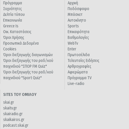
Πρόγραμμα
Αρχική
Συχνότητες
Ποδόσφαιρο
Δελτία τύπου
Μπάσκετ
Επικοινωνία
Αυτοκίνητο
Greece Is
Sports
Οικ. Καταστάσεις
Επικαιρότητα
Όροι Χρήσης
Βαθμολογίες
Προσωπικά Δεδομένα
WebTv
Cookies
Enter
Όροι διεξαγωγής διαγωνισμών
Πρωτοσέλιδα
Όροι διεξαγωγής του ραδ/κού
Τελευταίες Ειδήσεις
παιχνιδιού "ΣΠΟΡ FM Quiz"
Αρθρογραφίες
Όροι διεξαγωγής του ραδ/κού
Αφιερώματα
παιχνιδιού "Sport Quiz"
Πρόγραμμα TV
Live-radio
SITES ΤΟΥ ΟΜΙΛΟΥ
skai.gr
skaitv.gr
skairadio.gr
skaikairos.gr
podcast.skai.gr