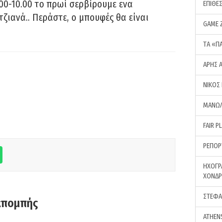
00-10.00 το πρωί σερβίρουμε ενα
ΕΠΙΘΕ
τζιανά.. Περάστε, ο μπουφές θα είναι
GAME 
ΤA «Π
ΑΡΗΣ 
ΝΙΚΟΣ
ΜΑΝΩΛ
FAIR P
ΡΕΠΟΡ
ΗΧΟΓΡ
ΧΟΝΔ
ΣΤΕΦΑ
κπομπής
ATHEN