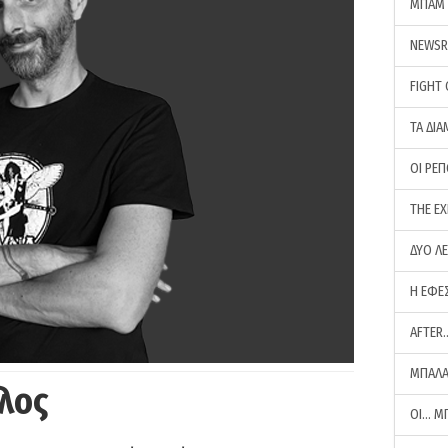
ΜΠΑΜ 
NEWS
FIGHT
ΤΑ ΔΙΑ
ΟΙ ΡΕ
THE E
ΔΥΟ Λ
Η ΕΦΕ
AFTER
ΜΠΑΛΑ
λος
ΟΙ… Μ