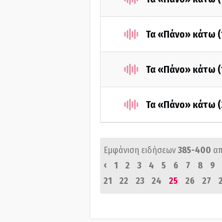
Τα «Πάνο» κάτω (
Τα «Πάνο» κάτω (
Τα «Πάνο» κάτω (
Εμφάνιση ειδήσεων
385-400
α
‹
1
2
3
4
5
6
7
8
9
21
22
23
24
25
26
27