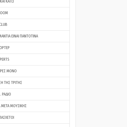
ΚΑΙ ΚΑΤΩ
ROOM
 CLUB
ΜΑΝΤΙΑ ΕΙΝΑΙ ΠΑΝΤΟΤΙΝΑ
ΠΟΡΤΕΡ
XPERTS
ΕΡΕΣ ΜΟΝΟ
ΣΗ ΤΗΣ ΤΡΙΤΗΣ
… ΡΑΔΙΟ
 ΜΕΤΑ ΜΟΥΣΙΚΗΣ
ΠΑΣΧΕΤΟΙ