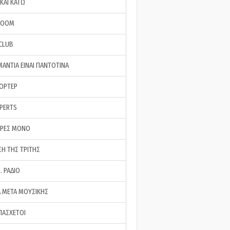
ΚΑΙ ΚΑΤΩ
ROOM
 CLUB
ΜΑΝΤΙΑ ΕΙΝΑΙ ΠΑΝΤΟΤΙΝΑ
ΠΟΡΤΕΡ
XPERTS
ΕΡΕΣ ΜΟΝΟ
ΣΗ ΤΗΣ ΤΡΙΤΗΣ
… ΡΑΔΙΟ
 ΜΕΤΑ ΜΟΥΣΙΚΗΣ
ΠΑΣΧΕΤΟΙ