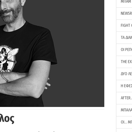
ΜΠΑΜ 
NEWS
FIGHT
ΤΑ ΔΙΑ
ΟΙ ΡΕ
THE E
ΔΥΟ Λ
Η ΕΦΕ
AFTER
ΜΠΑΛΑ
λος
ΟΙ… Μ