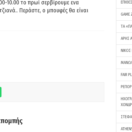
00-10.00 το πρωί σερβίρουμε ενα
ΕΠΙΘΕ
τζιανά.. Περάστε, ο μπουφές θα είναι
GAME 
ΤA «Π
ΑΡΗΣ 
ΝΙΚΟΣ
ΜΑΝΩΛ
FAIR P
ΡΕΠΟΡ
ΗΧΟΓΡ
ΧΟΝΔ
ΣΤΕΦΑ
κπομπής
ATHEN