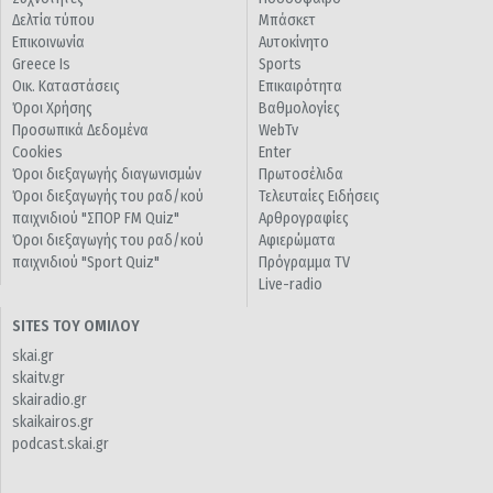
Δελτία τύπου
Μπάσκετ
Επικοινωνία
Αυτοκίνητο
Greece Is
Sports
Οικ. Καταστάσεις
Επικαιρότητα
Όροι Χρήσης
Βαθμολογίες
Προσωπικά Δεδομένα
WebTv
Cookies
Enter
Όροι διεξαγωγής διαγωνισμών
Πρωτοσέλιδα
Όροι διεξαγωγής του ραδ/κού
Τελευταίες Ειδήσεις
παιχνιδιού "ΣΠΟΡ FM Quiz"
Αρθρογραφίες
Όροι διεξαγωγής του ραδ/κού
Αφιερώματα
παιχνιδιού "Sport Quiz"
Πρόγραμμα TV
Live-radio
SITES ΤΟΥ ΟΜΙΛΟΥ
skai.gr
skaitv.gr
skairadio.gr
skaikairos.gr
podcast.skai.gr