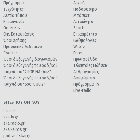
Πρόγραμμα
Αρχική
Συχνότητες
Ποδόσφαιρο
Δελτία τύπου
Μπάσκετ
Επικοινωνία
Αυτοκίνητο
Greece Is
Sports
Οικ. Καταστάσεις
Επικαιρότητα
Όροι Χρήσης
Βαθμολογίες
Προσωπικά Δεδομένα
WebTv
Cookies
Enter
Όροι διεξαγωγής διαγωνισμών
Πρωτοσέλιδα
Όροι διεξαγωγής του ραδ/κού
Τελευταίες Ειδήσεις
παιχνιδιού "ΣΠΟΡ FM Quiz"
Αρθρογραφίες
Όροι διεξαγωγής του ραδ/κού
Αφιερώματα
παιχνιδιού "Sport Quiz"
Πρόγραμμα TV
Live-radio
SITES ΤΟΥ ΟΜΙΛΟΥ
skai.gr
skaitv.gr
skairadio.gr
skaikairos.gr
podcast.skai.gr