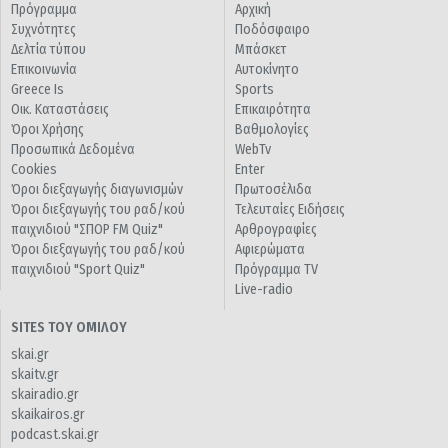
Πρόγραμμα
Αρχική
Συχνότητες
Ποδόσφαιρο
Δελτία τύπου
Μπάσκετ
Επικοινωνία
Αυτοκίνητο
Greece Is
Sports
Οικ. Καταστάσεις
Επικαιρότητα
Όροι Χρήσης
Βαθμολογίες
Προσωπικά Δεδομένα
WebTv
Cookies
Enter
Όροι διεξαγωγής διαγωνισμών
Πρωτοσέλιδα
Όροι διεξαγωγής του ραδ/κού
Τελευταίες Ειδήσεις
παιχνιδιού "ΣΠΟΡ FM Quiz"
Αρθρογραφίες
Όροι διεξαγωγής του ραδ/κού
Αφιερώματα
παιχνιδιού "Sport Quiz"
Πρόγραμμα TV
Live-radio
SITES ΤΟΥ ΟΜΙΛΟΥ
skai.gr
skaitv.gr
skairadio.gr
skaikairos.gr
podcast.skai.gr