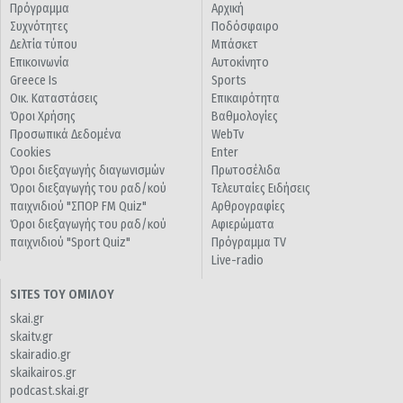
Πρόγραμμα
Αρχική
Συχνότητες
Ποδόσφαιρο
Δελτία τύπου
Μπάσκετ
Επικοινωνία
Αυτοκίνητο
Greece Is
Sports
Οικ. Καταστάσεις
Επικαιρότητα
Όροι Χρήσης
Βαθμολογίες
Προσωπικά Δεδομένα
WebTv
Cookies
Enter
Όροι διεξαγωγής διαγωνισμών
Πρωτοσέλιδα
Όροι διεξαγωγής του ραδ/κού
Τελευταίες Ειδήσεις
παιχνιδιού "ΣΠΟΡ FM Quiz"
Αρθρογραφίες
Όροι διεξαγωγής του ραδ/κού
Αφιερώματα
παιχνιδιού "Sport Quiz"
Πρόγραμμα TV
Live-radio
SITES ΤΟΥ ΟΜΙΛΟΥ
skai.gr
skaitv.gr
skairadio.gr
skaikairos.gr
podcast.skai.gr