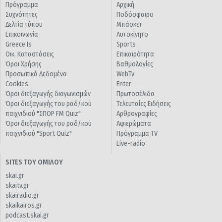
Πρόγραμμα
Αρχική
Συχνότητες
Ποδόσφαιρο
Δελτία τύπου
Μπάσκετ
Επικοινωνία
Αυτοκίνητο
Greece Is
Sports
Οικ. Καταστάσεις
Επικαιρότητα
Όροι Χρήσης
Βαθμολογίες
Προσωπικά Δεδομένα
WebTv
Cookies
Enter
Όροι διεξαγωγής διαγωνισμών
Πρωτοσέλιδα
Όροι διεξαγωγής του ραδ/κού
Τελευταίες Ειδήσεις
παιχνιδιού "ΣΠΟΡ FM Quiz"
Αρθρογραφίες
Όροι διεξαγωγής του ραδ/κού
Αφιερώματα
παιχνιδιού "Sport Quiz"
Πρόγραμμα TV
Live-radio
SITES ΤΟΥ ΟΜΙΛΟΥ
skai.gr
skaitv.gr
skairadio.gr
skaikairos.gr
podcast.skai.gr