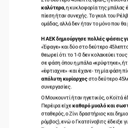
καλύτερα
, η κυκλοφορία της μπάλας έ
πίεση ήταν συνεχής. Το γκολ του Ρέλ
ομάδας, αλλά δεν ήταν το μόνο που θα
Η ΑΕΚ δημιούργησε πολλές φάσεις γ
«Έφαγε» και δύο στο δεύτερο 45λεπτο
θεωρεί ότι το 1-0 δεν κολακεύει τους 
σε φάση όπου η μπάλα «κρύφτηκε», ήτα
«έφτιαχνε» -και έχανε- τη μία φάση π
απόλυτη κυρίαρχος
στο δεύτερο 45λε
συνεργασίες.
Ο Μουκουντί ήταν ηγετικός, ο Κοϊτά έ
Περέιρα είχε
καθαρό μυαλό και σωσ
σταθερός, ο Ζίνι δραστήριος και δημι
ρόμβος), ενώ ο Γκατσίνοβιτς έδειξε γ