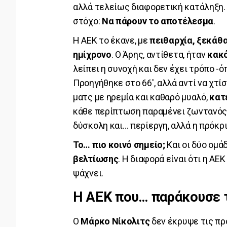
αλλά τελείως διαφορετική κατάληξη.
στόχο:
Να πάρουν το αποτέλεσμα
.
Η ΑΕΚ το έκανε, με
πειθαρχία, ξεκάθα
ημίχρονο
. Ο Άρης, αντίθετα, ήταν
κακ
λείπει η συνοχή και δεν έχει τρόπο -
Προηγήθηκε στο 66', αλλά αντί να χτίσ
ματς με ηρεμία και καθαρό μυαλό,
κατ
κάθε περίπτωση παραμένει ζωντανός.
δύσκολη και… περίεργη, αλλά η πρόκρι
Το… πιο κοινό σημείο;
Και οι δύο ομά
βελτίωσης
. Η διαφορά είναι ότι η ΑΕ
ψάχνει.
Η ΑΕΚ που… παράκουσε 
Ο
Μάρκο Νίκολιτς
δεν έκρυψε τις πρ