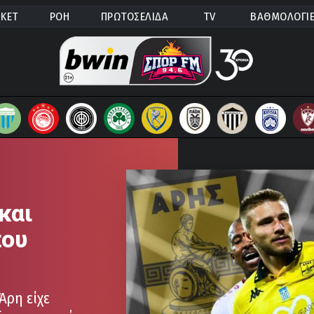
ΚΕΤ
ΡΟΗ
ΠΡΩΤΟΣΕΛΙΔΑ
TV
ΒΑΘΜΟΛΟΓΙ
και
που
Άρη είχε