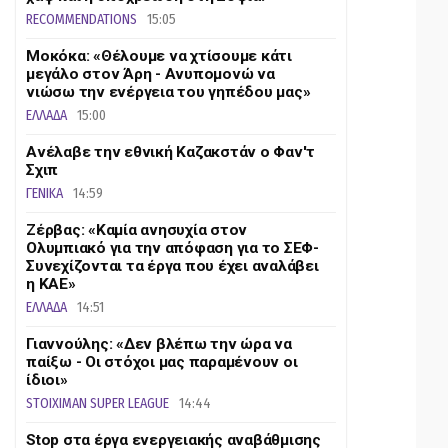
RECOMMENDATIONS
15:05
Μοκόκα: «Θέλουμε να χτίσουμε κάτι
μεγάλο στον Άρη - Ανυπομονώ να
νιώσω την ενέργεια του γηπέδου μας»
ΕΛΛΑΔΑ
15:00
Aνέλαβε την εθνική Καζακστάν ο Φαν'τ
Σχιπ
ΓΕΝΙΚΑ
14:59
Ζέρβας: «Καμία ανησυχία στον
Ολυμπιακό για την απόφαση για το ΣΕΦ-
Συνεχίζονται τα έργα που έχει αναλάβει
η ΚΑΕ»
ΕΛΛΑΔΑ
14:51
Γιαννούλης: «Δεν βλέπω την ώρα να
παίξω - Οι στόχοι μας παραμένουν οι
ίδιοι»
STOIXIMAN SUPER LEAGUE
14:44
Stop στα έργα ενεργειακής αναβάθμισης