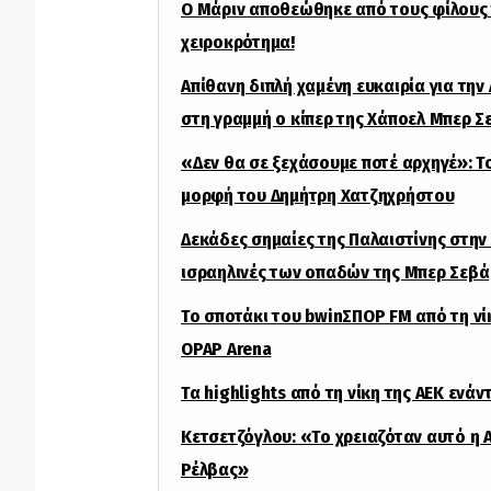
Ο Μάριν αποθεώθηκε από τους φίλους 
χειροκρότημα!
Απίθανη διπλή χαμένη ευκαιρία για την
στη γραμμή ο κίπερ της Χάποελ Μπερ Σ
«Δεν θα σε ξεχάσουμε ποτέ αρχηγέ»: Το
μορφή του Δημήτρη Χατζηχρήστου
Δεκάδες σημαίες της Παλαιστίνης στην 
ισραηλινές των οπαδών της Μπερ Σεβά
Το σποτάκι του bwinΣΠΟΡ FM από τη νί
OPAP Arena
Τα highlights από τη νίκη της ΑΕΚ ενά
Κετσετζόγλου: «Το χρειαζόταν αυτό η 
Ρέλβας»