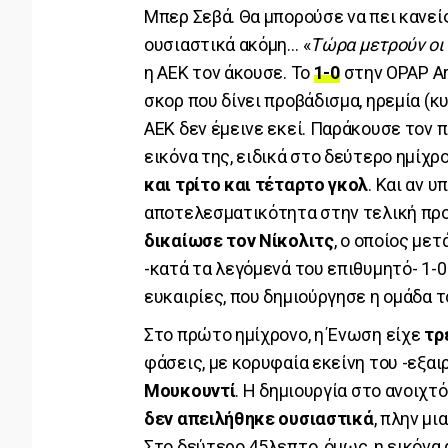
Μπερ Σεβά. Θα μπορούσε να πει κανείς
ουσιαστικά ακόμη… «
Τώρα μετρούν οι
η ΑΕΚ τον άκουσε. Το
1-0
στην OPAP Ar
σκορ που δίνει προβάδισμα, ηρεμία (κ
ΑΕΚ δεν έμεινε εκεί. Παράκουσε τον π
εικόνα της, ειδικά στο δεύτερο ημίχρ
και τρίτο και τέταρτο γκολ
. Και αν 
αποτελεσματικότητα στην τελική προσ
δικαίωσε τον Νίκολιτς
, ο οποίος με
-κατά τα λεγόμενά του επιθυμητό- 1-0
ευκαιρίες, που δημιούργησε η ομάδα τ
Στο πρώτο ημίχρονο, η Ένωση είχε
τρ
φάσεις, με κορυφαία εκείνη του -εξα
Μουκουντί
. Η δημιουργία στο ανοιχτ
δεν απειλήθηκε ουσιαστικά
, πλην μ
Στο δεύτερο 45λεπτο, όμως, η εικόνα