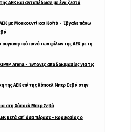
της ΑΕΚ και ανταπέδωσε με ένα ζεστό
 ΑΕΚ με Μουκουντί και Κοϊτά - Έβγαλε πάνω
εβά
 συγκινητικό πανό των φίλων της ΑΕΚ με τη
OPAP Arena - Έντονες αποδοκιμασίες για τις
κη της ΑΕΚ επί της Χάποελ Μπερ Σεβά στην
ντια στη Χάποελ Μπερ Σεβά
ΑΕΚ μετά απ’ όσα πέρασε - Κορυφαίος ο