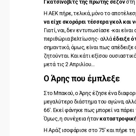
Γκατσίνοβιτς της πρώτης σεζόν
στη 
Η ΑΕΚ πήρε, τελικά, μόνο το αποτέλεσ
να είχε σκοράρει τέσσερα γκολ και 
Γιατί, ναι, δεν εντυπωσίασε -και είν
περιθώρια βελτίωσης- αλλά
έδειξε ότ
σημαντικό, όμως, είναι πως απέδειξε 
ζητούνται. Και κάτι εξίσου ουσιαστικ
μετά τις 2 Απριλίου…
Ο Άρης που έμπλεξε
Στο Μπακού, ο Άρης έζησε ένα διαφορ
μεγαλύτερο διάστημα του αγώνα, αλλ
66'. Εκεί φάνηκε πως μπορεί να πάρει 
Όμως, η συνέχεια ήταν
καταστροφικ
Η Αράζ ισοφάρισε στο 75' και πήρε τη