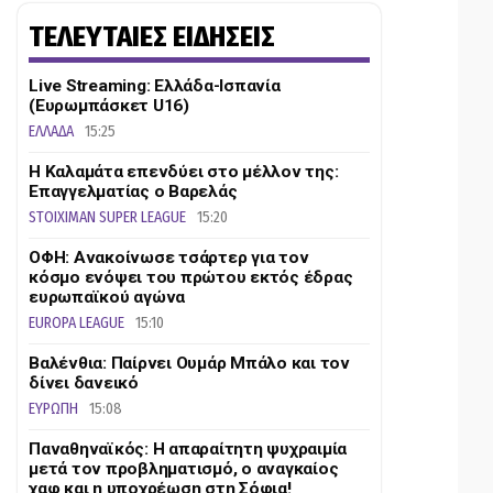
ΤΕΛΕΥΤΑΙΕΣ ΕΙΔΗΣΕΙΣ
Live Streaming: Ελλάδα-Ισπανία
(Ευρωμπάσκετ U16)
ΕΛΛΑΔΑ
15:25
Η Καλαμάτα επενδύει στο μέλλον της:
Επαγγελματίας ο Βαρελάς
STOIXIMAN SUPER LEAGUE
15:20
ΟΦΗ: Ανακοίνωσε τσάρτερ για τον
κόσμο ενόψει του πρώτου εκτός έδρας
ευρωπαϊκού αγώνα
EUROPA LEAGUE
15:10
Βαλένθια: Παίρνει Ουμάρ Μπάλο και τον
δίνει δανεικό
ΕΥΡΩΠΗ
15:08
Παναθηναϊκός: Η απαραίτητη ψυχραιμία
μετά τον προβληματισμό, ο αναγκαίος
χαφ και η υποχρέωση στη Σόφια!