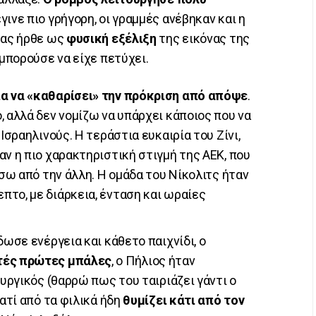
γινε πιο γρήγορη, οι γραμμές ανέβηκαν και η
βας ήρθε ως
φυσική εξέλιξη
της εικόνας της
 μπορούσε να είχε πετύχει.
ια να «καθαρίσει» την πρόκριση από απόψε
.
, αλλά δεν νομίζω να υπάρχει κάποιος που να
Ισραηλινούς. Η τεράστια ευκαιρία του Ζίνι,
ν η πιο χαρακτηριστική στιγμή της ΑΕΚ, που
ίσω από την άλλη. Η ομάδα του Νίκολιτς ήταν
πτο, με διάρκεια, ένταση και ωραίες
δωσε ενέργεια και κάθετο παιχνίδι, ο
τές πρώτες μπάλες
, ο Πήλιος ήταν
ουργικός (θαρρώ πως του ταιριάζει γάντι ο
ιατί από τα φιλικά ήδη
θυμίζει κάτι από τον