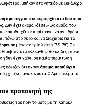
 Αμφότεροι μπήκαν στο γήπεδο με ξεκάθαρο
ρη προσέγγιση και κυριαρχία στο δεύτερο
ός
. Δεν έχει ακόμα «δέσει» ως ομάδα, του
όπως αποδείχθηκε περίτρανα- να αντιδράσει.
ει πάνω στο σκορ και να διαχειριστεί το
έρρευσε
μέσα σε τρία λεπτά (75'-78'). Σε
 Η ρεβάνς στο «Κλεάνθης Βικελίδης» είναι
ση δεν έχει χαθεί σε καμία περίπτωση.
δες έδειξαν ότι έχουν
άπειρα περιθώρια
Κ ήδη χτίζει πάνω σε αυτά. Ο Άρης ακόμα τα
τον προπονητή της
οθέσεις του πριν το ματς με τη Χάποελ