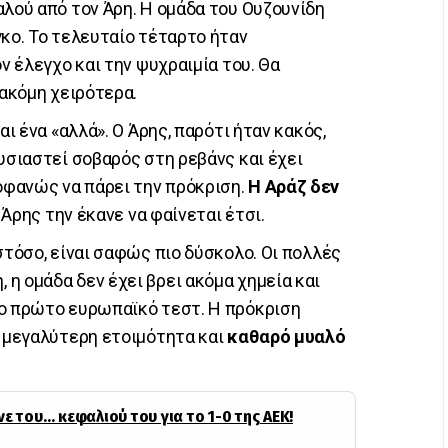
αλού από τον Άρη. Η ομάδα του Ουζουνίδη
γκο. Το τελευταίο τέταρτο ήταν
ον έλεγχο και την ψυχραιμία του. Θα
 ακόμη χειρότερα.
αι ένα «αλλά». Ο Άρης, παρότι ήταν κακός,
υσιαστεί σοβαρός στη ρεβάνς και έχει
φανώς να πάρει την πρόκριση.
Η Αράζ δεν
 ο Άρης την έκανε να φαίνεται έτσι.
στόσο, είναι σαφώς πιο δύσκολο. Οι πολλές
η ομάδα δεν έχει βρει ακόμα χημεία και
το πρώτο ευρωπαϊκό τεστ. Η πρόκριση
ύ μεγαλύτερη ετοιμότητα και
καθαρό μυαλό
ε του… κεφαλιού του για το 1-0 της ΑΕΚ!