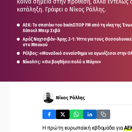
κοινά σημεία στην πρόθεση, αλλά εντελώς 
κατάληξη. Γράφει ο Νίκος Ράλλης.
ΑΕΚ: Το σποτάκι του bwinΣΠΟΡ FM από τη νίκη της Ένωσ
Χάποελ Μπερ Σεβά
Αράζ Ναχτσιβάν-Άρης 2-1: Ήττα για τους Θεσσαλονικε
στο Μπακού
Ρέλβας: «Μοναδικό συναίσθημα να αγωνίζεσαι στην O
Νίκολιτς: «Θα βοηθήσει πολύ ο Μάριν»
Νίκος Ράλλης
Η πρώτη ευρωπαϊκή εβδομάδα για
ΑΕ