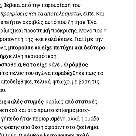
, βέβαια, από την παρουσίασή του
 προκρίσεις και τα αποτελέσματα
», είπε. Και
ena ήταν ακριβώς αυτό που ζήτησε: Ένα
υρίως) και προοπτική πρόκρισης. Μόνο που η
ροπονητή της -και καλά έκανε. Γιατί με την
ονο,
μπορούσε να είχε πετύχει και δεύτερο
υπήρχε λίγη περισσότερη
πάθεια, θα το είχε κάνει.
Ο ρόμβος
τά το τέλος του αγώνα παραδέχθηκε πως το
 αποδείχθηκε, τελικά, φτωχό, με βάση τις
ου.
εις καλές στιγμές
, κυρίως από στατικές
ιρετικού και στο πρώτο επίσημο ματς-
ό γήπεδο ήταν περιορισμένη, αλλά η ομάδα
ιας φάσης από θέση οφσάιντ στο ξεκίνημα.
 άλλαξε.
Ο ρόμβος λειτούργησε πολύ