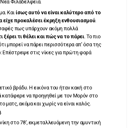
Νέα Φιλαδέλφεια.
μα. Και
ίσως αυτό να είναι καλύτερο από το
να είχε προκαλέσει έκρηξη ενθουσιασμού
.
αι σαφές πως υπάρχουν ακόμη πολλά
ι ξέρει τι θέλει και πώς να το πάρει
. Το πιο
ότι μπορεί να πάρει περισσότερα απ' όσα της
ό: Επέστρεψε στις νίκες για πρώτη φορά
ετικό βράδυ. Η εικόνα του ήταν κακή στο
ά κατάφερε να προηγηθεί με τον Μορόν στο
το ματς, ακόμα και χωρίς να είναι καλός.
ή
.
 νίκη στο 78', εκμεταλλευόμενη την αμυντική