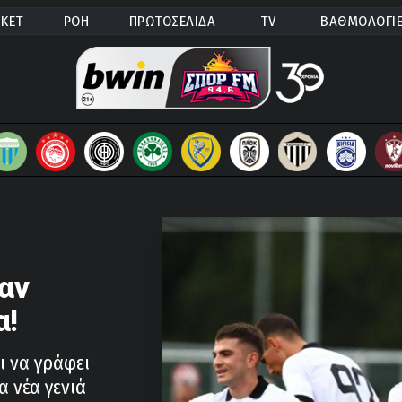
ΚΕΤ
ΡΟΗ
ΠΡΩΤΟΣΕΛΙΔΑ
TV
ΒΑΘΜΟΛΟΓΙ
αν
α!
ι να γράφει
α νέα γενιά