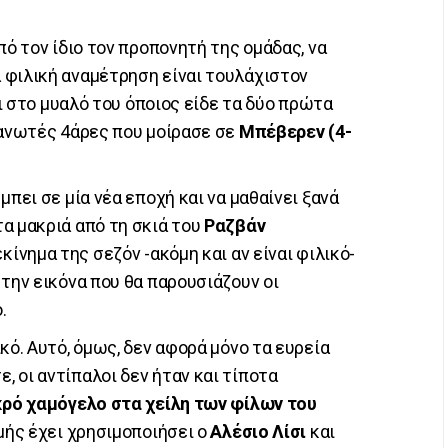
πό τον ίδιο τον προπονητή της ομάδας, να
 φιλική αναμέτρηση είναι τουλάχιστον
ει στο μυαλό του όποιος είδε τα δύο πρώτα
πανωτές 4άρες που μοίρασε σε
Μπέβερεν (4-
μπει σε μία νέα εποχή και να μαθαίνει ξανά
α μακριά από τη σκιά του
Ραζβάν
εκίνημα της σεζόν -ακόμη και αν είναι φιλικό-
την εικόνα που θα παρουσιάζουν οι
.
κό. Αυτό, όμως, δεν αφορά μόνο τα ευρεία
 οι αντίπαλοι δεν ήταν και τίποτα
κρό χαμόγελο στα χείλη των φίλων του
γμής έχει χρησιμοποιήσει ο
Αλέσιο Λίσι
και