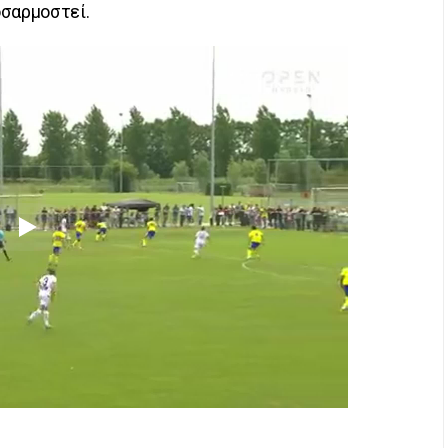
οσαρμοστεί.