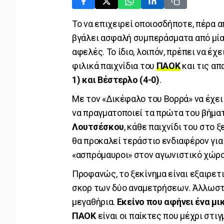
Το να επιχειρεί οποιοσδήποτε, πέρα α
βγάλει ασφαλή συμπεράσματα από μία
αφελές. Το ίδιο, λοιπόν, πρέπει να έχ
φιλικά παιχνίδια του
ΠΑΟΚ
και τις α
1) και Βέστερλο (4-0)
.
Με τον «Δικέφαλο του Βορρά» να έχει 
να πραγματοποιεί τα πρώτα του βήματ
Λουτσέσκου
, κάθε παιχνίδι του στο ξ
θα προκαλεί τεράστιο ενδιαφέρον για 
«ασπρόμαυροι» στον αγωνιστικό χώρο
Προφανώς, το ξεκίνημα είναι εξαιρετι
σκορ των δύο αναμετρήσεων. Άλλωστε,
μεγαθήρια.
Εκείνο που αφήνει ένα μι
ΠΑΟΚ
είναι οι παίκτες που μέχρι στι