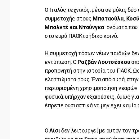
Ο Ιταλός τεχνικός, μέσα σε μόλις δύο
συμμετοχής στους
Μπαταούλα, Κοσίδ
Μπαλντέ και Ντούνγκα
· ονόματα που
στο ευρύ ΠΑΟΚτσήδικο κοινό.
Η συμμετοχή τόσων νέων παιδιών δεν
εντύπωση. Ο
Ραζβάν Λουτσέσκου
απο
προπονητή στην ιστορία του ΠΑΟΚ. Ωστ
ελαττώματά τους. Ένα από αυτά, στην
περιορισμένη χρησιμοποίηση νεαρών 
φυσικά, υπήρχαν εξαιρέσεις, όμως για
έπρεπε ουσιαστικά να μην έχει καμία 
Ο
Λίσι
δεν λειτουργεί με αυτόν τον τρ