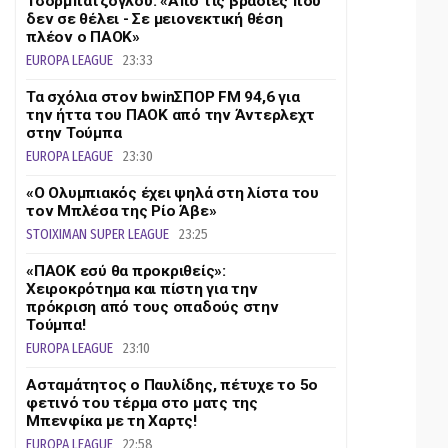
Τσορμπατζόγλου: «Από τις βραδιές που
δεν σε θέλει - Σε μειονεκτική θέση
πλέον ο ΠΑΟΚ»
EUROPA LEAGUE
23:33
Τα σχόλια στον bwinΣΠΟΡ FM 94,6 για
την ήττα του ΠΑΟΚ από την Άντερλεχτ
στην Τούμπα
EUROPA LEAGUE
23:30
«Ο Ολυμπιακός έχει ψηλά στη λίστα του
τον Μπλέσα της Ρίο Άβε»
STOIXIMAN SUPER LEAGUE
23:25
«ΠΑΟΚ εσύ θα προκριθείς»:
Χειροκρότημα και πίστη για την
πρόκριση από τους οπαδούς στην
Τούμπα!
EUROPA LEAGUE
23:10
Ασταμάτητος ο Παυλίδης, πέτυχε το 5ο
φετινό του τέρμα στο ματς της
Μπενφίκα με τη Χαρτς!
EUROPA LEAGUE
22:58