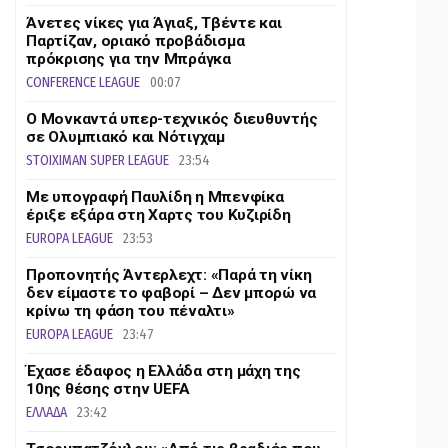
Άνετες νίκες για Άγιαξ, Τβέντε και
Παρτίζαν, οριακό προβάδισμα
πρόκρισης για την Μπράγκα
CONFERENCE LEAGUE
00:07
Ο Μονκαντά υπερ-τεχνικός διευθυντής
σε Ολυμπιακό και Νότιγχαμ
STOIXIMAN SUPER LEAGUE
23:54
Με υπογραφή Παυλίδη η Μπενφίκα
έριξε εξάρα στη Χαρτς του Κυζιρίδη
EUROPA LEAGUE
23:53
Προπονητής Άντερλεχτ: «Παρά τη νίκη
δεν είμαστε το φαβορί – Δεν μπορώ να
κρίνω τη φάση του πέναλτι»
EUROPA LEAGUE
23:47
Έχασε έδαφος η Ελλάδα στη μάχη της
10ης θέσης στην UEFA
ΕΛΛΑΔΑ
23:42