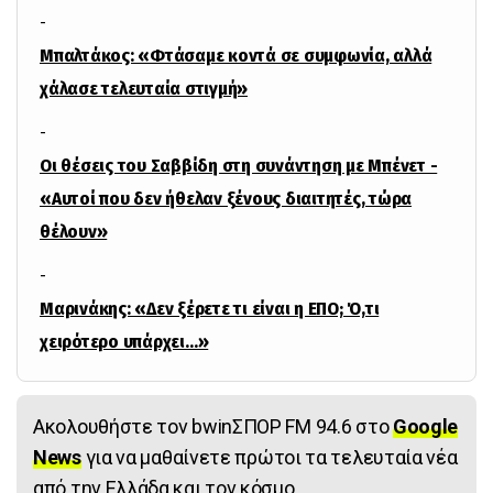
-
Μπαλτάκος: «Φτάσαμε κοντά σε συμφωνία, αλλά
χάλασε τελευταία στιγμή»
-
Οι θέσεις του Σαββίδη στη συνάντηση με Μπένετ -
«Αυτοί που δεν ήθελαν ξένους διαιτητές, τώρα
θέλουν»
-
Μαρινάκης: «Δεν ξέρετε τι είναι η ΕΠΟ; Ό,τι
χειρότερο υπάρχει…»
Ακολουθήστε τον bwinΣΠΟΡ FM 94.6 στο
Google
News
για να μαθαίνετε πρώτοι τα τελευταία νέα
από την Ελλάδα και τον κόσμο.