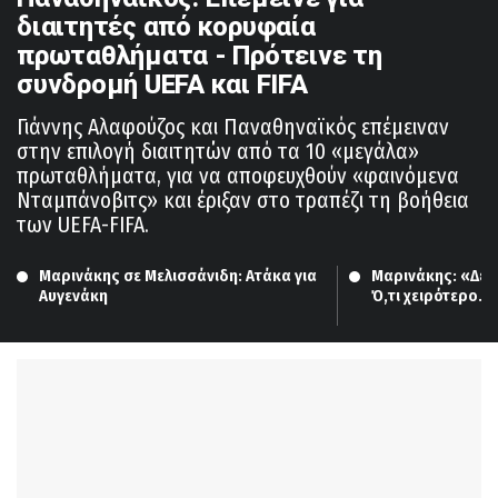
διαιτητές από κορυφαία
πρωταθλήματα - Πρότεινε τη
συνδρομή UEFA και FIFA
Γιάννης Αλαφούζος και Παναθηναϊκός επέμειναν
στην επιλογή διαιτητών από τα 10 «μεγάλα»
πρωταθλήματα, για να αποφευχθούν «φαινόμενα
Νταμπάνοβιτς» και έριξαν στο τραπέζι τη βοήθεια
των UEFA-FIFA.
Μαρινάκης σε Μελισσάνιδη: Ατάκα για 
Μαρινάκης: «Δεν ξ
Αυγενάκη
Ό,τι χειρότερο…