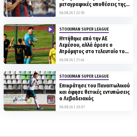
STOIXIMAN SUPER LEAGUE
Ηττήθηκε από την ΑΕ
Λεμέσου, αλλά άρεσε ο
Ατρόμητος στο τελευταίο του
φιλικό στην Πολωνία
06.08.26 | 21:46
STOIXIMAN SUPER LEAGUE
Επικράτησε του Παναιτωλικού
και άφησε θετικές εντυπώσεις
ο Λεβαδειακός
06.08.26 | 20:07