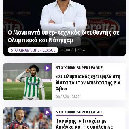
Ο Μονκαντά υπερ-τεχνικός διευθυντής σε
Ολυμπιακό και Νότιγχαμ
STOIXIMAN SUPER LEAGUE
06.08.26 | 23:54
STOIXIMAN SUPER LEAGUE
«Ο Ολυμπιακός έχει ψηλά στη
λίστα του τον Μπλέσα της Ρίο
Άβε»
06.08.26 | 23:25
STOIXIMAN SUPER LEAGUE
Τσακίρης: «Τι ισχύει με
Αριάγκα και τις υπόλοιπες
μεταγραφικές υποθέσεις της
ΑΕΚ»
06.08.26 | 22:10