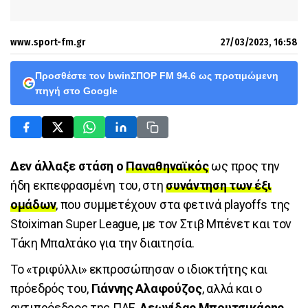
www.sport-fm.gr
27/03/2023, 16:58
Προσθέστε τον bwinΣΠΟΡ FM 94.6 ως προτιμώμενη
πηγή στο Google
Δεν άλλαξε στάση ο
Παναθηναϊκός
ως προς την
ήδη εκπεφρασμένη του, στη
συνάντηση των έξι
ομάδων
, που συμμετέχουν στα φετινά playoffs της
Stoiximan Super League, με τον Στιβ Μπένετ και τον
Τάκη Μπαλτάκο για την διαιτησία.
Το «τριφύλλι» εκπροσώπησαν ο ιδιοκτήτης και
πρόεδρός του,
Γιάννης Αλαφούζος
, αλλά και ο
αντιπρόεδρος της ΠΑΕ,
Λεωνίδας Μπουτσικάρης
,