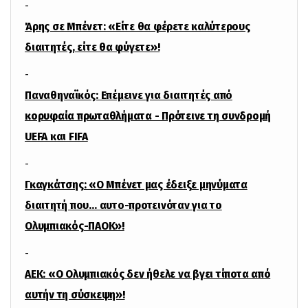
-
Άρης σε Μπένετ: «Είτε θα φέρετε καλύτερους
διαιτητές, είτε θα φύγετε»!
-
Παναθηναϊκός: Επέμεινε για διαιτητές από
κορυφαία πρωταθλήματα - Πρότεινε τη συνδρομή
UEFA και FIFA
-
Γκαγκάτσης: «Ο Μπένετ μας έδειξε μηνύματα
διαιτητή που… αυτο-προτεινόταν για το
Ολυμπιακός-ΠΑΟΚ»!
-
ΑΕΚ: «Ο Ολυμπιακός δεν ήθελε να βγει τίποτα από
αυτήν τη σύσκεψη»!