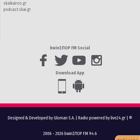
skaikairos.gr
podcast.skai.gr
bwinΣΠΟΡ FM Social
Download App
Designed & Developed by Gloman S.A.
|
Radio powered by live24.gr
| ©
2006 - 2026 bwinΣΠΟΡ FM 94.6