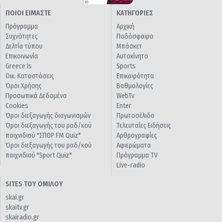
ΠΟΙΟΙ ΕΙΜΑΣΤΕ
ΚΑΤΗΓΟΡΙΕΣ
Πρόγραμμα
Αρχική
Συχνότητες
Ποδόσφαιρο
Δελτία τύπου
Μπάσκετ
Επικοινωνία
Αυτοκίνητο
Greece Is
Sports
Οικ. Καταστάσεις
Επικαιρότητα
Όροι Χρήσης
Βαθμολογίες
Προσωπικά Δεδομένα
WebTv
Cookies
Enter
Όροι διεξαγωγής διαγωνισμών
Πρωτοσέλιδα
Όροι διεξαγωγής του ραδ/κού
Τελευταίες Ειδήσεις
παιχνιδιού "ΣΠΟΡ FM Quiz"
Αρθρογραφίες
Όροι διεξαγωγής του ραδ/κού
Αφιερώματα
παιχνιδιού "Sport Quiz"
Πρόγραμμα TV
Live-radio
SITES ΤΟΥ ΟΜΙΛΟΥ
skai.gr
skaitv.gr
skairadio.gr